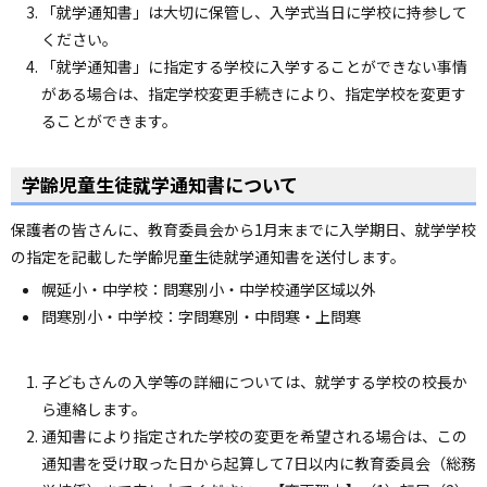
「就学通知書」は大切に保管し、入学式当日に学校に持参して
ョ
ください。
ン
「就学通知書」に指定する学校に入学することができない事情
・
がある場合は、指定学校変更手続きにより、指定学校を変更す
メ
ることができます。
ニ
ュ
ー
学齢児童生徒就学通知書について
へ
保護者の皆さんに、教育委員会から1月末までに入学期日、就学学校
の指定を記載した学齢児童生徒就学通知書を送付します。
幌延小・中学校：問寒別小・中学校通学区域以外
問寒別小・中学校：字問寒別・中問寒・上問寒
子どもさんの入学等の詳細については、就学する学校の校長か
ら連絡します。
通知書により指定された学校の変更を希望される場合は、この
通知書を受け取った日から起算して7日以内に教育委員会（総務