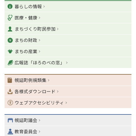
カ
ー
暮らしの情報
ジ
テ
医療・健康
の
ゴ
T
まちづくり町民参加
o
リ
p
まちの財政
ー
に
戻
まちの産業
る
ナ
広報誌「ほろのべの窓」
ビ
ゲ
幌延町例規類集
ー
シ
各様式ダウンロード
ョ
ン
ウェブアクセシビリティ
・
メ
ニ
幌延町議会
ュ
教育委員会
ー