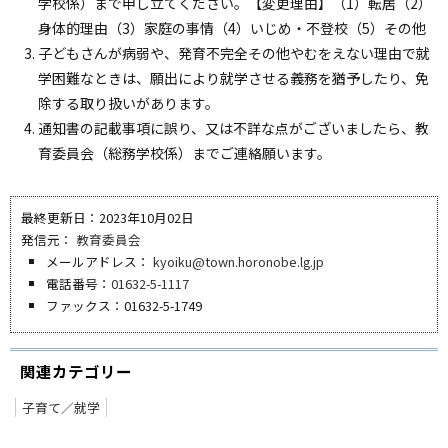
学校係）まで申し立てください。【変更理由】（1）転居（2）
身体的理由（3）家庭の事情（4）いじめ・不登校（5）その他
子どもさんが病弱や、発育不完全その他やむをえない理由で就
学困難なときは、願出により就学させる義務を猶予したり、免
除する取り扱いがあります。
通知書の記載事項に誤り、又は不詳な点がございましたら、教
育委員会（総務学校係）までご連絡願います。
最終更新日：2023年10月02日
発信元：
教育委員会
メールアドレス：
kyoiku@town.horonobe.lg.jp
電話番号：
01632-5-1117
ファックス：01632-5-1749
関連カテゴリー
子育て／就学
ペ