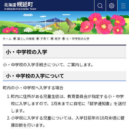
本
幌延町
北海道
サ
表
M
文
Hokkaido Horonobe Town
E
イ
示
へ
N
ト
設
U
カ
内
定
検
テ
索
ゴ
現
ホーム
暮らしの情報
子育て
就学
小・中学校の入学
在
位
リ
置
の
小・中学校の入学
ー
階
層
・
小・中学校の入学手続きについて、ご案内します。
メ
ニ
小・中学校の入学について
ュ
ー
町内の小・中学校へ入学する場合
へ
町内に住所がある児童生徒は、教育委員会が指定する小・中学
ナ
校に入学しますので、1月末までに自宅に「就学通知書」を送付
ビ
します。
ゲ
小学校に入学する児童については、入学日前年の10月末頃に健
ー
康診断を行います。
シ