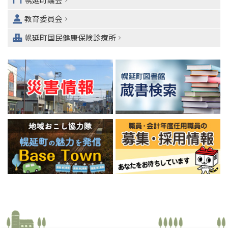
ュ
教育委員会
ー
へ
幌延町国民健康保険診療所