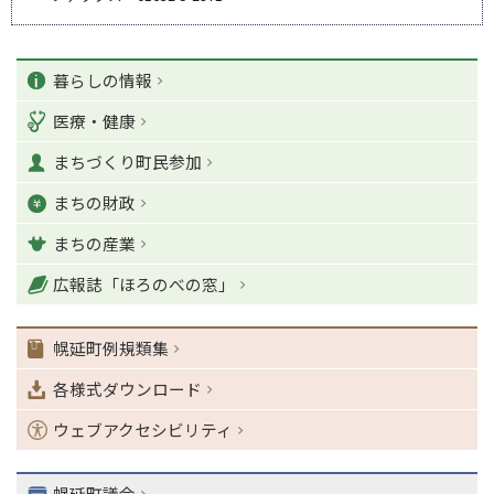
ペ
カ
ー
暮らしの情報
ジ
テ
医療・健康
の
ゴ
T
まちづくり町民参加
o
リ
p
まちの財政
ー
に
戻
まちの産業
る
ナ
広報誌「ほろのべの窓」
ビ
ゲ
幌延町例規類集
ー
シ
各様式ダウンロード
ョ
ン
ウェブアクセシビリティ
・
メ
ニ
幌延町議会