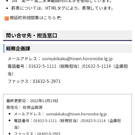
JIS 第一・第二水準範囲内の文字を使用しています。
ョ
罫表については、HTMLタグにより、表現しています。
ン
幌延町例規類集はこちら
・
メ
ニ
問い合せ先・担当窓口
ュ
総務企画課
ー
へ
メールアドレス：
somukikaku@town.horonobe.lg.jp
電話番号：
01632-5-1111
（総務担当）/
01632-5-1114
（企画担
当）
ファックス：01632-5-2971
最終更新日：2022年12月19日
発信元：
総務企画課
メールアドレス：
somukikaku@town.horonobe.lg.jp
電話番号：
01632-5-1111
（総務担当）/
01632-5-1114
（企画担
当）
ファックス：01632-5-2971