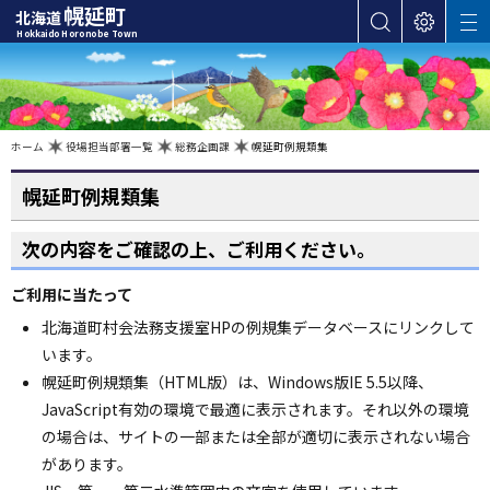
本
幌延町
北海道
サ
表
M
文
Hokkaido Horonobe Town
E
イ
示
へ
N
ト
設
U
カ
内
定
検
テ
索
ゴ
現
ホーム
役場担当部署一覧
総務企画課
幌延町例規類集
在
位
リ
置
の
幌延町例規類集
ー
階
層
・
次の内容をご確認の上、ご利用ください。
メ
ニ
ご利用に当たって
ュ
ー
北海道町村会法務支援室HPの例規集データベースにリンクして
へ
います。
ナ
幌延町例規類集（HTML版）は、Windows版IE 5.5以降、
ビ
JavaScript有効の環境で最適に表示されます。それ以外の環境
ゲ
の場合は、サイトの一部または全部が適切に表示されない場合
ー
があります。
シ