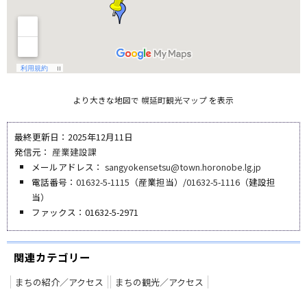
より大きな地図で
幌延町観光マップ
を表示
最終更新日：2025年12月11日
発信元：
産業建設課
メールアドレス：
sangyokensetsu@town.horonobe.lg.jp
電話番号：
01632-5-1115
（産業担当）/
01632-5-1116
（建設担
当）
ファックス：01632-5-2971
関連カテゴリー
まちの紹介／アクセス
まちの観光／アクセス
ペ