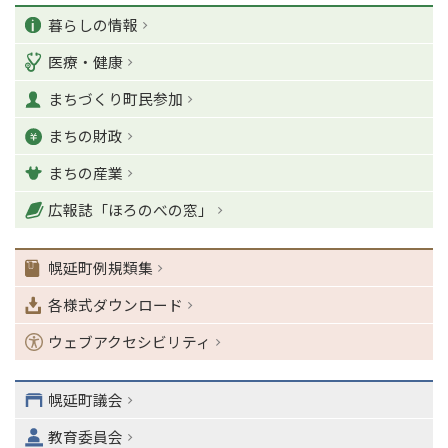
カ
ー
暮らしの情報
ジ
テ
医療・健康
の
ゴ
T
まちづくり町民参加
o
リ
p
まちの財政
ー
に
戻
まちの産業
る
ナ
広報誌「ほろのべの窓」
ビ
ゲ
幌延町例規類集
ー
シ
各様式ダウンロード
ョ
ン
ウェブアクセシビリティ
・
メ
ニ
幌延町議会
ュ
教育委員会
ー