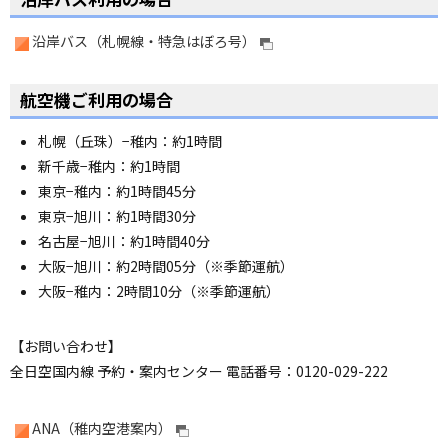
ジ
の
沿岸バス（札幌線・特急はぼろ号）
ト
ッ
ペ
プ
ー
航空機ご利用の場合
へ
ジ
の
札幌（丘珠）−稚内：約1時間
ト
新千歳−稚内：約1時間
ッ
プ
東京−稚内：約1時間45分
へ
東京−旭川：約1時間30分
名古屋−旭川：約1時間40分
大阪−旭川：約2時間05分（※季節運航）
大阪−稚内：2時間10分（※季節運航）
【お問い合わせ】
全日空国内線 予約・案内センター 電話番号：0120-029-222
ANA（稚内空港案内）