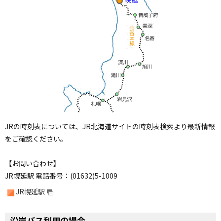
ョ
ン
・
メ
ニ
ュ
ー
へ
JRの時刻表については、JR北海道サイトの時刻表検索より最新情報
をご確認ください。
【お問い合わせ】
JR幌延駅 電話番号：(01632)5-1009
JR幌延駅
ペ
ー
沿岸バス利用の場合