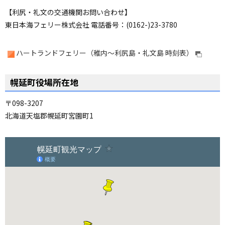
【利尻・礼文の交通機関お問い合わせ】
東日本海フェリー株式会社 電話番号：(0162-)23-3780
ハートランドフェリー（稚内〜利尻島・礼文島 時刻表）
ペ
ー
幌延町役場所在地
ジ
の
〒098-3207
ト
北海道天塩郡幌延町宮園町1
ッ
プ
ペ
へ
ー
ジ
の
ト
ッ
プ
へ