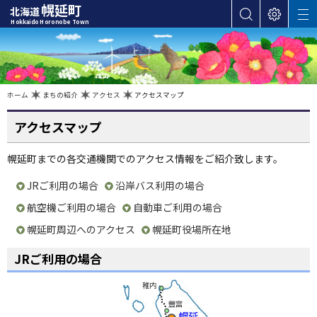
本
幌延町
北海道
サ
表
M
文
Hokkaido Horonobe Town
E
イ
示
へ
N
ト
設
U
カ
内
定
検
テ
索
ゴ
現
ホーム
まちの紹介
アクセス
アクセスマップ
在
位
リ
置
の
アクセスマップ
ー
階
層
・
幌延町までの各交通機関でのアクセス情報をご紹介致します。
メ
ニ
JRご利用の場合
沿岸バス利用の場合
ュ
航空機ご利用の場合
自動車ご利用の場合
ー
へ
幌延町周辺へのアクセス
幌延町役場所在地
ナ
JRご利用の場合
ビ
ゲ
ー
シ