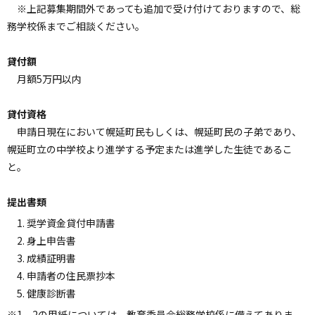
※上記募集期間外であっても追加で受け付けておりますので、総
ョ
務学校係までご相談ください。
ン
・
貸付額
メ
月額5万円以内
ニ
ュ
ー
貸付資格
へ
申請日現在において幌延町民もしくは、幌延町民の子弟であり、
幌延町立の中学校より進学する予定または進学した生徒であるこ
と。
提出書類
奨学資金貸付申請書
身上申告書
成績証明書
申請者の住民票抄本
健康診断書
※1、2の用紙については、教育委員会総務学校係に備えてありま