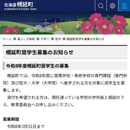
本
幌延町
北海道
サ
表
M
文
Hokkaido Horonobe Town
E
イ
示
へ
N
ト
設
U
カ
内
定
検
テ
索
ゴ
現
ホーム
暮らしの情報
子育て
就学
幌延町奨学生募集のお知らせ
在
位
リ
置
の
幌延町奨学生募集のお知らせ
ー
階
層
・
令和8年度幌延町奨学生の募集
メ
ニ
幌延町では、令和8年度に高等学校・専修学校の専門課程（専門学
ュ
校）及び短大・大学（大学院）へ進学される方を対象に奨学生を募
ー
集します。
へ
貸付を希望される方は、現在通っている学校の学校長と相談のう
ナ
え、教育委員会へお申し込みください。
ビ
ゲ
募集期間
ー
令和8年3月31日まで
シ