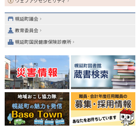
ウェブアクセシビリティ
・
メ
ニ
幌延町議会
ュ
教育委員会
ー
へ
幌延町国民健康保険診療所