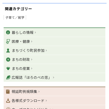
関連カテゴリー
子育て／就学
ペ
カ
ー
暮らしの情報
ジ
テ
医療・健康
の
ゴ
T
まちづくり町民参加
o
リ
p
まちの財政
ー
に
戻
まちの産業
る
ナ
広報誌「ほろのべの窓」
ビ
ゲ
幌延町例規類集
ー
シ
各様式ダウンロード
ョ
ン