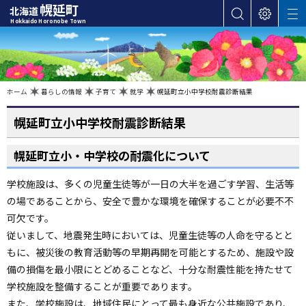
本
幌延町
北海道
サ
表
M
文
Hokkaido Horonobe Town
E
イ
示
へ
N
ト
設
U
カ
内
定
検
テ
索
ゴ
現
ホーム
暮らしの情報
子育て
就学
幌延町立小中学校耐震診断結果
在
位
リ
置
の
幌延町立小中学校耐震診断結果
ー
階
層
・
幌延町立小・中学校の耐震化について
メ
ニ
学校施設は、多くの児童生徒等が一日の大半を過ごす学習、生活等
ュ
の場であることから、安全で豊かな環境を確保することが必要不不
ー
可欠です。
へ
従いまして、地震発生時においては、児童生徒等の人命を守るとと
ナ
もに、被災後の教育活動等の早期再開を可能とするため、施設や設
ビ
ゲ
備の損傷を最小限にとどめることなど、十分な耐震性能を持たせて
ー
学校施設を整備することが重要であります。
シ
また、学校施設は、地域住民にとって最も身近な公共施設であり、