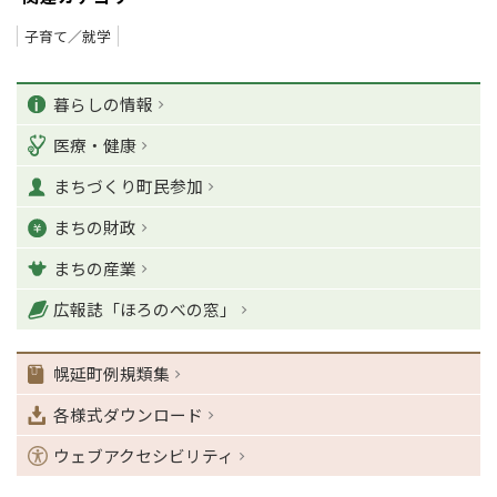
子育て／就学
ペ
カ
ー
暮らしの情報
ジ
テ
医療・健康
の
ゴ
T
まちづくり町民参加
o
リ
p
まちの財政
ー
に
戻
まちの産業
る
ナ
広報誌「ほろのべの窓」
ビ
ゲ
幌延町例規類集
ー
シ
各様式ダウンロード
ョ
ン
ウェブアクセシビリティ
・
メ