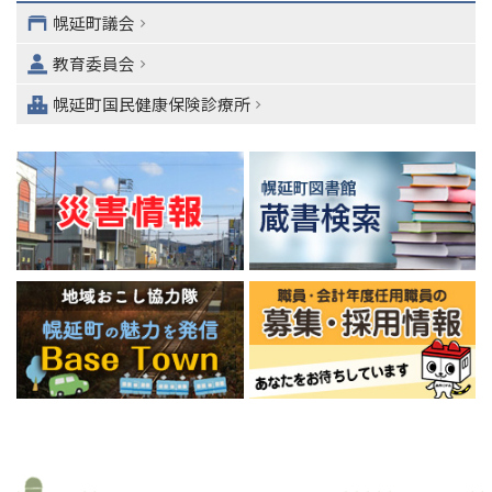
ニ
幌延町議会
ュ
教育委員会
ー
へ
幌延町国民健康保険診療所