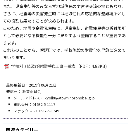
ョ
また、児童生徒等のみならず地域住民の学習や交流の場ともなり、
ン
さらに、地震等の災害発生時には地域住民の応急的な避難場所とし
・
ての役割も果たすことが求められます。
メ
このため、地震や余震発生時に、児童生徒、避難住民等の避難場所
ニ
として必要となる機能も十分に果たすよう整備することが重要であ
ュ
ります。
ー
これらのことから、幌延町では、学校施設の耐震化を早急に進めて
へ
まいります。
学校別Is値及び耐震補強工事一覧表（PDF：4.83KB)
最終更新日：2019年06月21日
発信元：
教育委員会
メールアドレス：
kyoiku@town.horonobe.lg.jp
電話番号：
01632-5-1117
ファックス：01632-5-1749
関連カテゴリー