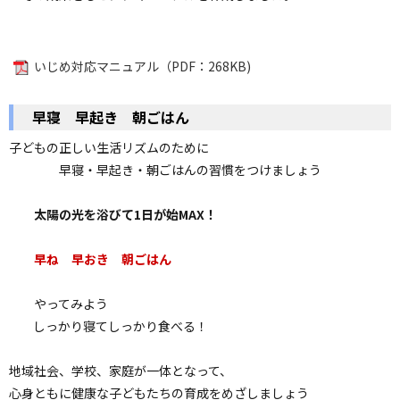
ョ
ン
・
いじめ対応マニュアル（PDF：268KB)
メ
ニ
早寝 早起き 朝ごはん
ュ
ー
子どもの正しい生活リズムのために
へ
早寝・早起き・朝ごはんの習慣をつけましょう
太陽の光を浴びて1日が始MAX！
早ね 早おき 朝ごはん
やってみよう
しっかり寝てしっかり食べる！
地域社会、学校、家庭が一体となって、
心身ともに健康な子どもたちの育成をめざしましょう