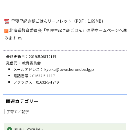
早寝早起き朝ごはんリーフレット（PDF：1.69MB)
北海道教育委員会「早寝早起き朝ごはん」運動ホームページへ進
みます
最終更新日：2019年06月21日
発信元：
教育委員会
メールアドレス：
kyoiku@town.horonobe.lg.jp
電話番号：
01632-5-1117
ファックス：01632-5-1749
関連カテゴリー
子育て／就学
ペ
カ
ー
暮らしの情報