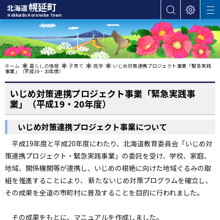
本
幌延町
北海道
サ
表
M
文
Hokkaido Horonobe Town
E
イ
示
へ
N
ト
設
U
カ
内
定
検
テ
索
ゴ
現
ホーム
暮らしの情報
子育て
就学
いじめ対策連携プロジェクト事業「緊急実践
在
事業」（平成19・20年度）
位
リ
置
の
ー
階
いじめ対策連携プロジェクト事業「緊急実践事
層
・
業」（平成19・20年度）
メ
ニ
いじめ対策連携プロジェクト事業について
ュ
平成19年度と平成20年度にわたり、北海道教育委員会「いじめ対
ー
策連携プロジェクト・緊急実践事業」の委託を受け、学校、家庭、
へ
地域、関係機関等が連携し、いじめの根絶に向けた地域ぐるみの取
ナ
組を推進することにより、 新たないじめ対策プログラムを確立し、
ビ
その成果を全道の市町村に普及することを目的に行われました。
ゲ
ー
シ
その成果をもとに、マニュアルを作成しました。