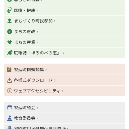
ジ
テ
医療・健康
の
ゴ
T
まちづくり町民参加
o
リ
p
まちの財政
ー
に
戻
まちの産業
る
ナ
広報誌「ほろのべの窓」
ビ
ゲ
幌延町例規類集
ー
シ
各様式ダウンロード
ョ
ン
ウェブアクセシビリティ
・
メ
ニ
幌延町議会
ュ
教育委員会
ー
へ
幌延町国民健康保険診療所