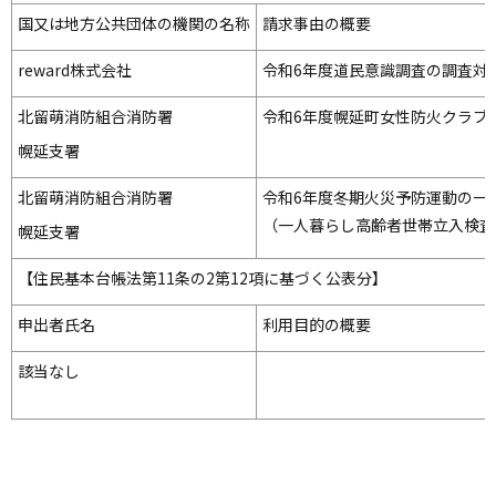
ョ
国又は地方公共団体の機関の名称
請求事由の概要
ン
reward株式会社
令和6年度道民意識調査の調査対
・
メ
北留萌消防組合消防署
令和6年度幌延町女性防火クラブ
ニ
幌延支署
ュ
ー
北留萌消防組合消防署
令和6年度冬期火災予防運動の一
へ
（一人暮らし高齢者世帯立入検査
幌延支署
【住民基本台帳法第
11
条の2第
12
項に基づく公表分】
申出者氏名
利用目的の概要
該当なし