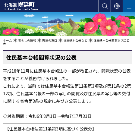
本
幌延町
北海道
サ
表
M
文
Hokkaido Horonobe Town
E
イ
示
へ
N
ト
設
U
カ
内
定
検
テ
索
ゴ
現
ホーム
暮らしの情報
町民の窓口
住民基本台帳など
住民基本台帳閲覧状況の公
在
表
位
リ
置
の
ー
階
住民基本台帳閲覧状況の公表
層
・
メ
平成18年11月に住民基本台帳法の一部が改正され、閲覧状況の公表
ニ
をすることが義務付けられました。
ュ
これにより、当町では住民基本台帳法第11条第3項及び第11条の2第
ー
12項、住民基本台帳の一部の写しの閲覧及び住民票の写し等の交付
へ
に関する省令第3条の規定に基づき公表します。
ナ
ビ
◇対象期間：令和6
年8月1日〜令和7
年7月
31
日
ゲ
ー
【住民基本台帳法第
11
条第3項に基づく公表分】
シ