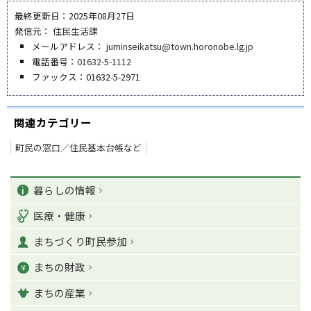
最終更新日：2025年08月27日
発信元：
住民生活課
メールアドレス：
juminseikatsu@town.horonobe.lg.jp
電話番号：
01632-5-1112
ファックス：01632-5-2971
関連カテゴリー
町民の窓口／住民基本台帳など
ペ
カ
ー
暮らしの情報
ジ
テ
医療・健康
の
ゴ
T
まちづくり町民参加
o
リ
p
まちの財政
ー
に
戻
まちの産業
る