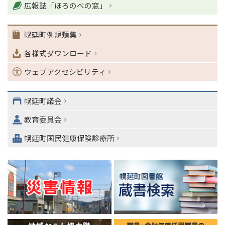
ナ
広報誌「ほろのべの窓」
ビ
ゲ
幌延町例規類集
ー
シ
各様式ダウンロード
ョ
ン
ウェブアクセシビリティ
・
メ
ニ
幌延町議会
ュ
教育委員会
ー
へ
幌延町国民健康保険診療所