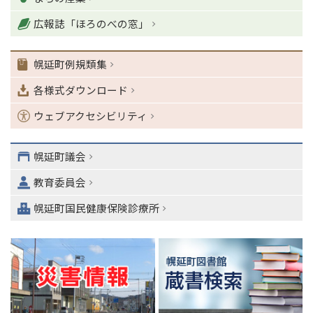
る
ナ
広報誌「ほろのべの窓」
ビ
ゲ
幌延町例規類集
ー
シ
各様式ダウンロード
ョ
ン
ウェブアクセシビリティ
・
メ
ニ
幌延町議会
ュ
教育委員会
ー
へ
幌延町国民健康保険診療所