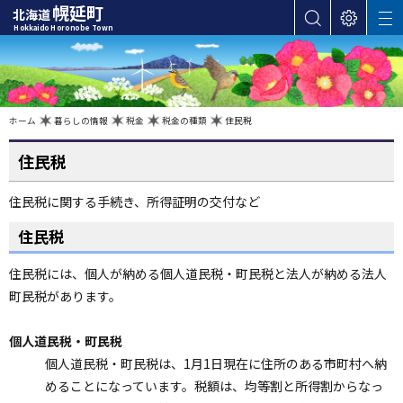
本
幌延町
北海道
サ
表
M
文
Hokkaido Horonobe Town
E
イ
示
へ
N
ト
設
U
カ
内
定
検
テ
索
ゴ
現
ホーム
暮らしの情報
税金
税金の種類
住民税
在
位
リ
置
の
住民税
ー
階
層
・
住民税に関する手続き、所得証明の交付など
メ
ニ
住民税
ュ
ー
住民税には、個人が納める個人道民税・町民税と法人が納める法人
へ
町民税があります。
ナ
ビ
個人道民税・町民税
ゲ
個人道民税・町民税は、1月1日現在に住所のある市町村へ納
ー
めることになっています。税額は、均等割と所得割からなっ
シ