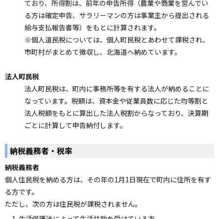
ており、所得割は、前年の申告所得（農業や商業を営んでい
ョ
る方は確定申告、サラリーマンの方は事業主から提出される
ン
給与支払報告書等）をもとに計算されます。
・
※個人道民税については、個人町民税とあわせて課税され、
メ
市町村がまとめて徴収し、北海道へ納めています。
ニ
ュ
法人町民税
ー
法人町民税は、町内に事務所等を有する法人が納めることに
へ
なっています。税額は、資本金や従業員数に応じた均等割と
法人税額をもとに算出した法人税割からなっており、決算期
ごとに計算して申告納付します。
納税義務者・税率
納税義務者
個人住民税を納める方は、その年の1月1日現在で町内に住所を有す
る方です。
ただし、次の方は住民税が課税されません。
生活保護法によって生活扶助を受けている方