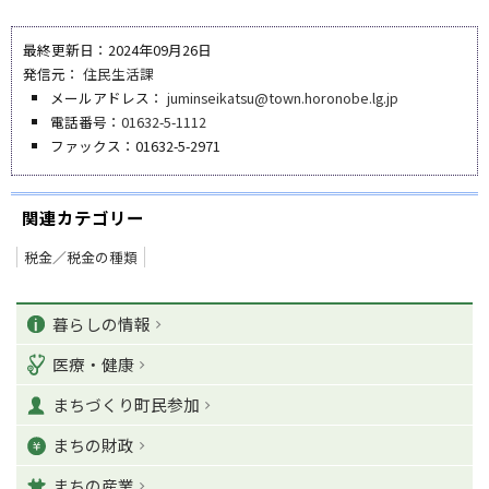
最終更新日：2024年09月26日
発信元：
住民生活課
メールアドレス：
juminseikatsu@town.horonobe.lg.jp
電話番号：
01632-5-1112
ファックス：01632-5-2971
関連カテゴリー
税金／税金の種類
ペ
カ
ー
暮らしの情報
ジ
テ
医療・健康
の
ゴ
T
まちづくり町民参加
o
リ
p
まちの財政
ー
に
戻
まちの産業