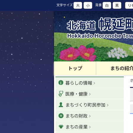
本
文字サイズ
背景
大
小
白
黒
リ
文
へ
幌延
北海道
カ
テ
Hokkaido Horonobe To
ゴ
リ
ー
・
メ
トップ
まちの紹
ニ
現
カ
ュ
暮らしの情報
在
位
ー
テ
置
医療・健康
へ
の
ゴ
階
ナ
まちづくり町民参加
層
リ
ビ
まちの財政
ゲ
ー
ー
まちの産業
シ