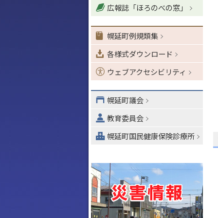
広報誌「ほろのべの窓」
ョ
ン
・
幌延町例規類集
メ
各様式ダウンロード
ニ
ュ
ウェブアクセシビリティ
ー
へ
幌延町議会
教育委員会
幌延町国民健康保険診療所