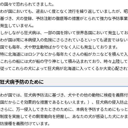
の国々で恐れられてきました。
わが国においても、過去いく度となく流行を繰り返していましたが、昭
基づき、犬の登録、予防注射の徹底等の措置がとられて強力な予防事業
発生していません。
しかしながら狂犬病は、一部の国を除いて世界各国において発生してお
わが国は常に本病侵入の危険にさらされているといっても過言ではない
国でも毎年、犬や野生動物ばかりでなく人にも発生しております。
特に北海道にはロシアなどから毎年たくさんの船がカニなどを積んで入
これらの船には犬が船の守り神として積み込まれており、時々上陸して
従ってこれらの犬によって狂犬病が北海道に入ってくるか大変心配さ
狂犬病予防のために
わが国では、狂犬病予防法に基づき、犬やその他の動物に検疫を義務付
国だからこそ効果的な措置であるともいえます。）、狂犬病の侵入防止
さらに、万一侵入してきたときのために、本病を予防するためにもっと
制度を実施してその飼育動向を把握し、あなたの犬が感染した犬にかま
防接種を義務付けています。