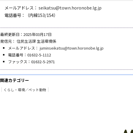
メールアドレス：
seikatsu@town.horonobe.lg.jp
電話番号：（内線153/154）
最終更新日：2025年03月17日
発信元：
住民生活課
生活環境係
メールアドレス：
juminseikatsu@town.horonobe.lg.jp
電話番号：01632-5-1112
ファックス：01632-5-2971
関連カテゴリー
くらし・環境／ペット動物