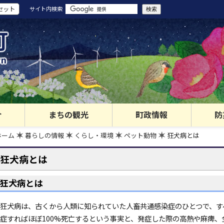
セット
サイト内検索
町
wn
介
まちの観光
町政情報
防
ホーム
暮らしの情報
くらし・環境
ペット動物
狂犬病とは
狂犬病とは
狂犬病とは
狂犬病は、古くから人類に知られていた人畜共通感染症のひとつで、す
症すればほぼ100%死亡するという事実と、発症した際の高熱や麻痺