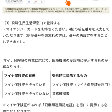
ペ
ー
（3）役場住民生活課窓口で登録する
ジ
・マイナンバーカードをお持ちください。4桁の暗証番号を入力して
の
いただきます（暗証番号をお忘れの方は、番号の再設定をすること
ト
ッ
もできます）。
プ
へ
ペ
ー
マイナ保険証の有無に応じて、医療機関の受診時に提示するものが
ジ
異なります。
の
ト
マイナ保険証の有無
受診時に提示するもの
ッ
プ
マイナ保険証を持っている
マイナ保険証（マイナ保険証を利用で
へ
マイナ保険証を持っていない
資格確認書
※マイナ保険証があれば「限度額適用認定証」を窓口に提示する必
要がなくなります。