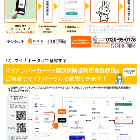
ペ
ー
（2）マイナポータルで登録する
ジ
の
ト
ッ
プ
へ