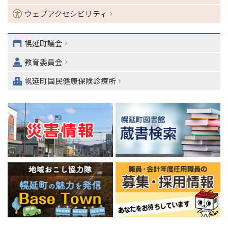
ン
ウェブアクセシビリティ
・
メ
ニ
幌延町議会
ュ
教育委員会
ー
へ
幌延町国民健康保険診療所