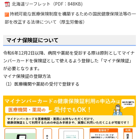
北海道リーフレット（PDF：848KB)
持続可能な医療保険制度を構築するための国民健康保険法等の一
部を改正する法律について（厚生労働省）
ペ
ー
マイナ保険証について
ジ
の
令和6年12月2日以降、病院や薬局を受診する際は原則としてマイナ
ト
ンバーカードを保険証として使えるよう登録した「マイナ保険証」
ッ
プ
が必要となります。
へ
マイナ保険証の登録方法
（1）医療機関や薬局の受付で登録する