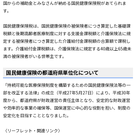
国からの補助金とみなさんが納める国民健康保険税があてられま
ョ
す。
ン
・
国民健康保険税は、国民健康保険の被保険者につき算定した基礎課
メ
税額と後期高齢者医療制度に対する支援金課税額と介護保険法に規
ニ
定する被保険者につき算定した介護給付金課税額の合算額で課税し
ュ
ます。介護給付金課税額は、介護保険法に規定する40歳以上65歳未
ー
満の被保険者がいる世帯主です。
へ
ペ
ー
国民健康保険の都道府県単位化について
ジ
の
「持続可能な医療保険制度を構築するための国民健康保険法等の一
ト
部を改正する法律」の成立（平成27年5月27日）により、平成30年
ッ
プ
度から、都道府県が財政運営の責任主体となり、安定的な財政運営
へ
や効率的な事業の確保等、国保運営に中心的な役割を担い、制度の
安定化を目指すこととなりました。
〈リーフレット・関連リンク〉