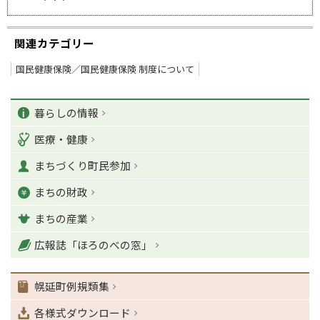
関連カテゴリー
国民健康保険／国民健康保険 制度について
ペ
カ
ー
暮らしの情報
ジ
テ
医療・健康
の
ゴ
T
まちづくり町民参加
o
リ
p
まちの財政
ー
に
戻
まちの産業
る
ナ
広報誌「ほろのべの窓」
ビ
ゲ
幌延町例規類集
ー
シ
各様式ダウンロード
ョ