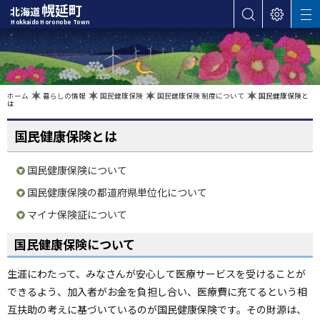
本
幌延町
北海道
サ
表
M
文
Hokkaido Horonobe Town
E
イ
示
へ
N
ト
設
U
カ
内
定
検
テ
索
ゴ
現
ホーム
暮らしの情報
国民健康保険
国民健康保険 制度について
国民健康保険と
在
は
位
リ
置
の
ー
階
国民健康保険とは
層
・
メ
国民健康保険について
ニ
国民健康保険の都道府県単位化について
ュ
ー
マイナ保険証について
へ
国民健康保険について
ナ
ビ
生涯にわたって、みなさんが安心して医療サービスを受けることが
ゲ
できるよう、加入者がお金を負担し合い、医療費に充てるという相
ー
互扶助の考えに基づいているのが国民健康保険です。その財源は、
シ