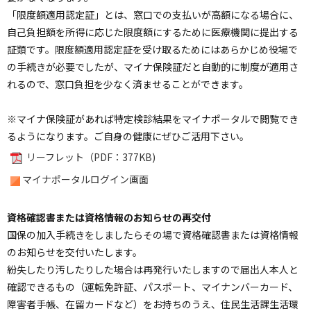
「限度額適用認定証」とは、窓口での支払いが高額になる場合に、
自己負担額を所得に応じた限度額にするために医療機関に提出する
証類です。限度額適用認定証を受け取るためにはあらかじめ役場で
の手続きが必要でしたが、マイナ保険証だと自動的に制度が適用さ
れるので、窓口負担を少なく済ませることができます。
※マイナ保険証があれば特定検診結果をマイナポータルで閲覧でき
るようになります。ご自身の健康にぜひご活用下さい。
リーフレット（PDF：377KB)
マイナポータルログイン画面
ペ
ー
資格確認書または資格情報のお知らせの再交付
ジ
国保の加入手続きをしましたらその場で資格確認書または資格情報
の
のお知らせを交付いたします。
ト
ッ
紛失したり汚したりした場合は再発行いたしますので届出人本人と
プ
確認できるもの（運転免許証、パスポート、マイナンバーカード、
へ
障害者手帳、在留カードなど）をお持ちのうえ、住民生活課生活環