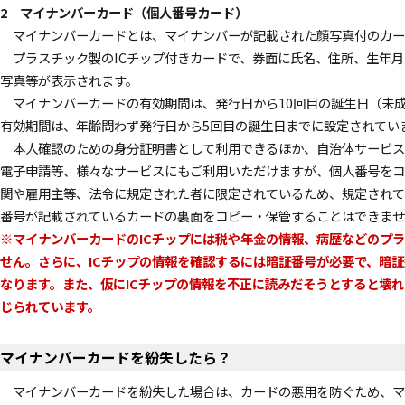
2 マイナンバーカード（個人番号カード）
マイナンバーカードとは、マイナンバーが記載された顔写真付のカー
プラスチック製のICチップ付きカードで、券面に氏名、住所、生年月
写真等が表示されます。
マイナンバーカードの有効期間は、発行日から10回目の誕生日（未成
有効期間は、年齢問わず発行日から5回目の誕生日までに設定されてい
本人確認のための身分証明書として利用できるほか、自治体サービス、
電子申請等、様々なサービスにもご利用いただけますが、個人番号をコ
関や雇用主等、法令に規定された者に限定されているため、規定されて
番号が記載されているカードの裏面をコピー・保管することはできませ
※マイナンバーカードのICチップには税や年金の情報、病歴などのプ
せん。さらに、ICチップの情報を確認するには暗証番号が必要で、暗
なります。また、仮にICチップの情報を不正に読みだそうとすると壊
じられています。
マイナンバーカードを紛失したら？
マイナンバーカードを紛失した場合は、カードの悪用を防ぐため、マ