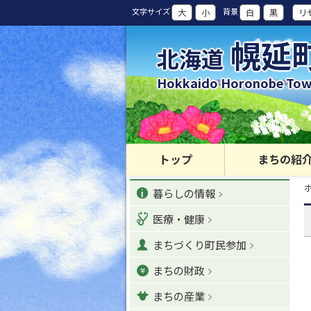
本
文字サイズ
背景
大
小
白
黒
リ
文
へ
幌延
北海道
カ
テ
Hokkaido Horonobe To
ゴ
リ
ー
・
メ
トップ
まちの紹
ニ
現
カ
ュ
暮らしの情報
在
位
ー
テ
置
医療・健康
へ
の
ゴ
階
ナ
まちづくり町民参加
層
リ
ビ
まちの財政
ゲ
ー
ー
まちの産業
シ