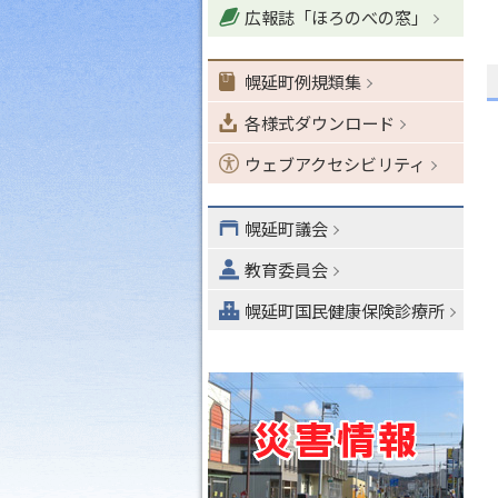
広報誌「ほろのべの窓」
ョ
ン
・
幌延町例規類集
メ
各様式ダウンロード
ニ
ュ
ウェブアクセシビリティ
ー
へ
幌延町議会
教育委員会
幌延町国民健康保険診療所