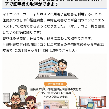
アで証明書の取得ができます
ョ
ン
マイナンバーカードまたはスマホ用電子証明書を利用することで、
・
住民票の写しや印鑑証明書、戸籍証明書などが全国のコンビニエン
メ
スストアで取得できるようになりました。（マルチコピー機を設置
ニ
している店舗に限ります）
ュ
お昼休みや夜間、休日でも、都合にあわせて取得できます。
ー
※証明書交付可能時間：コンビニ営業日の午前6時30分から午後11
へ
時まで（12月29日から1月3日は取得できません）