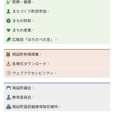
医療・健康
の
ゴ
T
まちづくり町民参加
o
リ
p
まちの財政
ー
に
戻
まちの産業
る
ナ
広報誌「ほろのべの窓」
ビ
ゲ
幌延町例規類集
ー
シ
各様式ダウンロード
ョ
ン
ウェブアクセシビリティ
・
メ
ニ
幌延町議会
ュ
教育委員会
ー
へ
幌延町国民健康保険診療所