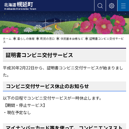
本
幌延町
北海道
サ
表
M
文
Hokkaido Horonobe Town
E
イ
示
へ
N
ト
設
U
カ
内
定
検
テ
索
ゴ
現
ホーム
暮らしの情報
町民の窓口
住民基本台帳など
証明書コンビニ交付サービ
在
ス
位
リ
置
の
ー
階
証明書コンビニ交付サービス
層
・
メ
平成30年2月22日から、証明書コンビニ交付サービスが始まりまし
ニ
た。
ュ
コンビニ交付サービス休止のお知らせ
ー
へ
以下の日程でコンビニ交付サービスが一時休止します。
ナ
【期間・停止サービス】
ビ
・現在予定なし
ゲ
ー
マイナンバーカード等を使って、コンビニエンススト
シ