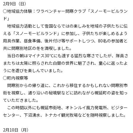
2月9日（日）
○地域協力体験：ワラベンチャー問寒クラブ「スノーモービルラン
ド」
地域協力活動として雪国ならではの楽しみを地域の子供たちに伝
える「スノーモービルランド」に参加し、子供たちが楽しめるよう
用具作業、昼食準備、後片付け等サポートしつつ、80名の参加者と
共に問寒別地区の冬を満喫しました。
当日の朝はマイナス30℃にも達する猛烈な寒さでしたが、隊員さ
またちは太陽に照らされた白銀の世界に魅了され、童心に返ったよ
うに冬遊びを楽しんでいました。
○町内視察等
問寒別からの帰り道に、これから移住するかもしれない問寒別市
街を視察し、通り沿いの秘境駅などに訪れながら幌延町の姿を知っ
ていただきました。
この時間以外にも幌延市街地、オトンルイ風力発電所、ビジター
センター、下沼湧水、トナカイ観光牧場などを随時視察しました。
2月10日（月）