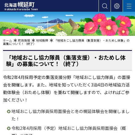
本
幌延町
北海道
サ
表
M
文
Hokkaido Horonobe Town
E
イ
示
へ
N
ト
設
U
カ
内
定
検
テ
索
ゴ
現
ホーム
町政情報
地域振興
「地域おこし協力隊員（集落支援）・おためし体験」の
在
募集について！（終了）
位
リ
置
の
ー
階
「地域おこし協力隊員（集落支援）・おためし体
層
・
験」の募集について！（終了）
メ
ニ
令和2年4月採用予定の集落支援分野「地域おこし協力隊員」の面接
ュ
会を開催します。また、地域を知っていただく3泊4日の地域協力活
ー
動体験会（おためし体験）を兼ねて開催しますので、よければご参
へ
加ください！
ナ
地域おこし協力隊員採用面接会と冬の幌延体験会を開催しまし
ビ
ゲ
た！
ー
令和2年4月採用（予定）地域おこし協力隊員採用面接会（概
シ