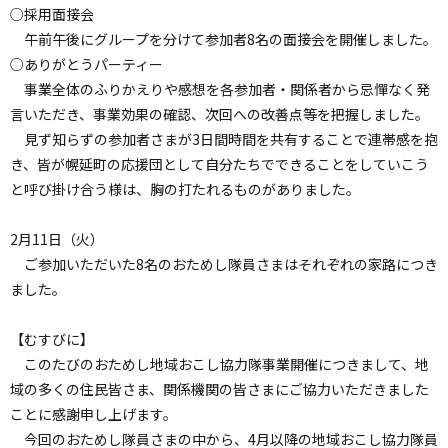
○採用面接会
午前午後にグループを分けて参加者8名の面接会を開催しました。
○ありがとうパーティー
事業全体のふりかえりや感想を各参加者・関係者から忌憚なく発
言いただき、事業効果の確認、次回への改善点等を把握しました。
見ず知らずの参加者さまが3日間時間を共有することで連帯感を抱
き、皆が幌延町の応援団として自分たちでできることをしていこう
と呼び掛け合う様は、胸の打たれるものがありました。
2月11日（火）
ご参加いただいた8名のおためし隊員さまはそれぞれの家路につき
ました。
【むすびに】
このたびのおためし地域おこし協力隊事業開催につきまして、地
域の多くの住民皆さま、関係機関の皆さまにご協力いただきました
ことに感謝申し上げます。
今回のおためし隊員さまの中から、4月以降の地域おこし協力隊員