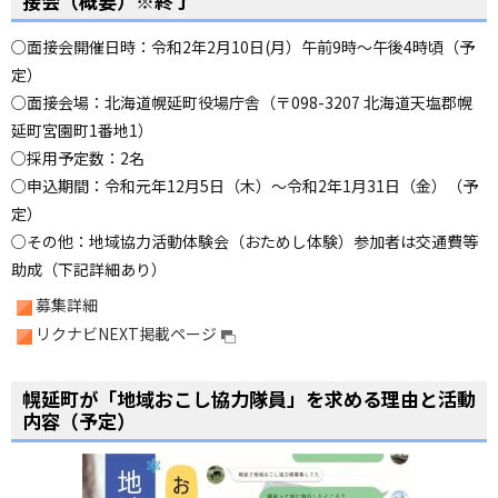
接会（概要）※終了
の
ト
○面接会開催日時：令和2年2月10日(月）午前9時〜午後4時頃（予
ッ
定）
プ
へ
○面接会場：北海道幌延町役場庁舎（〒098-3207 北海道天塩郡幌
延町宮園町1番地1）
○採用予定数：2名
○申込期間：令和元年12月5日（木）〜令和2年1月31日（金）（予
定）
○その他：地域協力活動体験会（おためし体験）参加者は交通費等
助成（下記詳細あり）
募集詳細
リクナビNEXT掲載ページ
ペ
ー
幌延町が「地域おこし協力隊員」を求める理由と活動
ジ
内容（予定）
の
ト
ッ