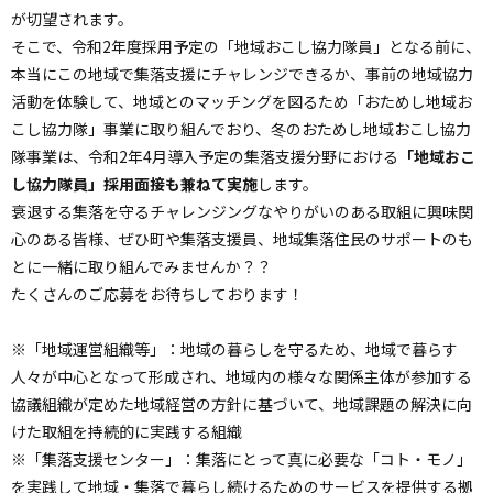
が切望されます。
そこで、令和2年度採用予定の「地域おこし協力隊員」となる前に、
本当にこの地域で集落支援にチャレンジできるか、事前の地域協力
活動を体験して、地域とのマッチングを図るため「おためし地域お
こし協力隊」事業に取り組んでおり、冬のおためし地域おこし協力
隊事業は、令和2年4月導入予定の集落支援分野における
「地域おこ
し協力隊員」採用面接も兼ねて実施
します。
衰退する集落を守るチャレンジングなやりがいのある取組に興味関
心のある皆様、ぜひ町や集落支援員、地域集落住民のサポートのも
とに一緒に取り組んでみませんか？？
たくさんのご応募をお待ちしております！
※「地域運営組織等」：地域の暮らしを守るため、地域で暮らす
人々が中心となって形成され、地域内の様々な関係主体が参加する
協議組織が定めた地域経営の方針に基づいて、地域課題の解決に向
けた取組を持続的に実践する組織
※「集落支援センター」：集落にとって真に必要な「コト・モノ」
を実践して地域・集落で暮らし続けるためのサービスを提供する拠