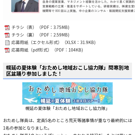
チラシ（表）（PDF：3.75MB)
チラシ（裏）（PDF：2.59MB)
応募用紙（エクセル形式）（XLSX：31.9KB)
応募用紙（pdf形式）（PDF：104KB)
ペ
ー
幌延の夏体験「おためし地域おこし協力隊」問寒別地
ジ
区盆踊り参加しました！
の
ト
ッ
プ
へ
幌延の夏体験「おためし地域おこし協力隊」
おためし隊員は、定員5名のところ荒天等諸事情が重なり最終的には
1名の参加となりました。