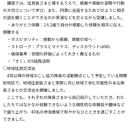
講習では、住民皆さまと接するうえで、感謝や貢献の姿勢や行動
の大切さについて学び、また、円滑に会話するためどのように相手
の話を聞くことができるのか実演などを交えながら受講しました。
・ありがとう体験：2人1組で自分が感動した体験を相手に伝え、
傾聴する
・ホスピタリティ：感動から感謝、貢献の域へ…
・ストローク：プラスとマイナス、ディスカウントはNG
・価値基準：世間の評価によって大きく異なるもの
・「きく」の5段階活用
○地域住民交流会
4月以降の地域おこし協力隊員の活動拠点として予定している問寒
別地区で、地域住民皆さまと実際に共に地域で歩む可能性のある隊
員さまとの交流会を開催しました。
ここでも、それぞれの隊員さまから自己紹介していただき、わた
したちではなかなか経験できないような個性的な体験談や趣味など
で盛り上がり、40名の参加者皆で和やかなひとときを過ごすことが
できました。