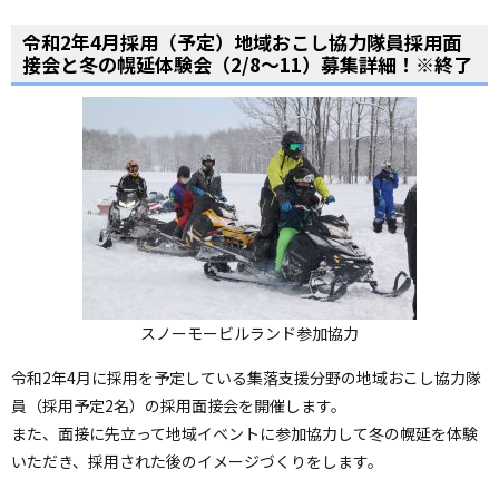
ペ
ー
令和2年4月採用（予定）地域おこし協力隊員採用面
ジ
接会と冬の幌延体験会（2/8〜11）募集詳細！※終了
の
ト
ッ
プ
へ
スノーモービルランド参加協力
令和2年4月に採用を予定している集落支援分野の地域おこし協力隊
員（採用予定2名）の採用面接会を開催します。
また、面接に先立って地域イベントに参加協力して冬の幌延を体験
いただき、採用された後のイメージづくりをします。