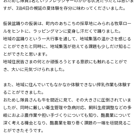
おためし隊員1名というプレッシャーのかかる状況だったとは思いま
すが、3泊4日の幌延の夏体験を存分に味わってくださいました。
仮装盆踊りの仮装は、町内のあちこちの採草地にみられる牧草ロー
ルをヒントに、ラッピングマンに変身し汗だくで踊りました。
地域の盆踊りという一大行事を通して、地域集落の温かさを感じる
ことができたと同時に、地域集落が抱えてる課題も少しだけ知るこ
とができたと思います。
地域住民皆さまの何とか頑張ろうとする意欲にも触れることがで
き、大いに元気づけられました。
また、地域に住んでいてもなかなか体験できない搾乳作業も体験す
ることができました。
おためし隊員さんも牛を間近に見て、その大きさに圧倒されていま
したが、同時に厳しい衛生管理や急病対応、飼料生産調整などの多
岐におよぶ農作業や担い手づくりについても知り、酪農業について
深く考える機会となり、酪農業を取り巻く課題の一端を垣間見るこ
とができたそうです。