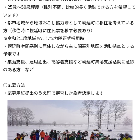
・25歳〜50歳程度（性別不問、比較的長く活動できる方を希望して
います）
・都市地域から地域おこし協力隊として幌延町に移住を考えている
方（移住時に幌延町に住民票を移す必要あり）
※令和2年度地域おこし協力隊正式採用時
・幌延町字問寒別に居住しながら主に問寒別地区を活動拠点とする
予定です
・集落支援、雇用創出、高齢者支援など幌延町集落支援活動に意欲
のある方 など
○応募方法
・応募用紙提出のうえ町で審査し対象者決定します