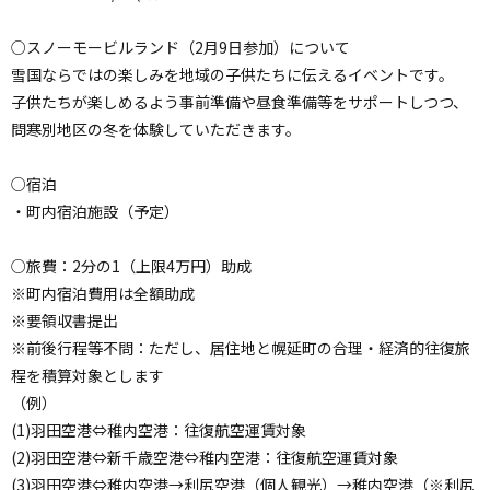
○スノーモービルランド（2月9日参加）について
雪国ならではの楽しみを地域の子供たちに伝えるイベントです。
子供たちが楽しめるよう事前準備や昼食準備等をサポートしつつ、
問寒別地区の冬を体験していただきます。
○宿泊
・町内宿泊施設（予定）
○旅費：2分の1（上限4万円）助成
※町内宿泊費用は全額助成
※要領収書提出
※前後行程等不問：ただし、居住地と幌延町の合理・経済的往復旅
程を積算対象とします
（例）
(1)羽田空港⇔稚内空港：往復航空運賃対象
(2)羽田空港⇔新千歳空港⇔稚内空港：往復航空運賃対象
(3)羽田空港⇔稚内空港→利尻空港（個人観光）→稚内空港（※利尻