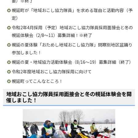
要）※終了
ョ
幌延町が「地域おこし協力隊員」を求める理由と活動内容（予
ン
定）
・
令和2年4月採用（予定）地域おこし協力隊員採用面接会と冬の
メ
ニ
幌延体験会（2/8〜11）募集詳細！※終了
ュ
幌延の夏体験「おためし地域おこし協力隊」問寒別地区盆踊り
ー
参加しました！
へ
幌延の夏・地域協力活動体験会（8/16〜19）募集詳細（終了）
令和2年度地域おこし協力隊採用に向けて
幌延町ってこんなところ！
地域おこし協力隊員採用面接会と冬の幌延体験会を開
催しました！