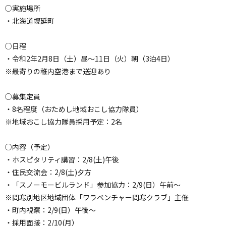
○実施場所
・北海道幌延町
○日程
・令和2年2月8日（土）昼〜11日（火）朝（3泊4日）
※最寄りの稚内空港まで送迎あり
○募集定員
・8名程度（おためし地域おこし協力隊員）
※地域おこし協力隊員採用予定：2名
○内容（予定）
・ホスピタリティ講習：2/8(土)午後
・住民交流会：2/8(土)夕方
・「スノーモービルランド」参加協力：2/9(日）午前〜
※問寒別地区地域団体「ワラベンチャー問寒クラブ」主催
・町内視察：2/9(日）午後〜
・採用面接：2/10(月）