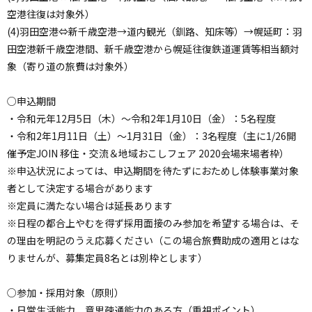
空港往復は対象外）
(4)羽田空港⇔新千歳空港→道内観光（釧路、知床等）→幌延町：羽
田空港新千歳空港間、新千歳空港から幌延往復鉄道運賃等相当額対
象（寄り道の旅費は対象外）
○申込期間
・令和元年12月5日（木）〜令和2年1月10日（金）：5名程度
・令和2年1月11日（土）〜1月31日（金）：3名程度（主に1/26開
催予定JOIN 移住・交流＆地域おこしフェア 2020会場来場者枠）
※申込状況によっては、申込期間を待たずにおためし体験事業対象
者として決定する場合があります
※定員に満たない場合は延長あります
※日程の都合上やむを得ず採用面接のみ参加を希望する場合は、そ
の理由を明記のうえ応募ください（この場合旅費助成の適用とはな
りませんが、募集定員8名とは別枠とします）
○参加・採用対象（原則）
・日常生活能力、意思疎通能力のある方（重視ポイント）