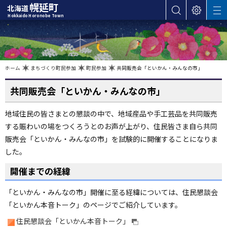
本
幌延町
北海道
サ
表
M
文
Hokkaido Horonobe Town
E
イ
示
へ
N
ト
設
U
カ
内
定
検
テ
索
ゴ
現
ホーム
まちづくり町民参加
町民参加
共同販売会「といかん・みんなの市」
在
位
リ
置
の
共同販売会「といかん・みんなの市」
ー
階
層
・
地域住民の皆さまとの懇談の中で、地域産品や手工芸品を共同販売
メ
する賑わいの場をつくろうとのお声が上がり、住民皆さま自ら共同
ニ
ュ
販売会「といかん・みんなの市」を試験的に開催することになりま
ー
した。
へ
開催までの経緯
ナ
ビ
「といかん・みんなの市」開催に至る経緯については、住民懇談会
ゲ
「といかん本音トーク」のページでご紹介しています。
ー
住民懇談会「といかん本音トーク」
シ