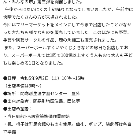
ん・みんなの市」第三弾を開催しました。
午後からはあいにくの土砂降りとなってしまいましたが、午前中は
快晴でたくさんの方が来場されました。
今回はフリーマーケットをメインにして今まで出店したことがなか
った方たちも様々なものを販売していました。このほかにも野菜、
手芸や陶芸サークルの作品、鹿の角細工も販売されました。
また、スーパーボールすくいやくじ引きなどの縁日も出店してお
り、スーパーボールでは1回で100個以上すくう人もおり大人も子ど
もも楽しめる1日となりました。
●日程：令和5年9月2日（土）10時～15時
（出店準備は9時～）
●場所：問寒別生涯学習センター 屋外
●出店対象者：問寒別地区住民、団体等
●出店希望者：
・当日9時から設営等準備作業開始
・机、椅子は町民会館のものを使用。値札、ポップ、装飾等は各自
で準備