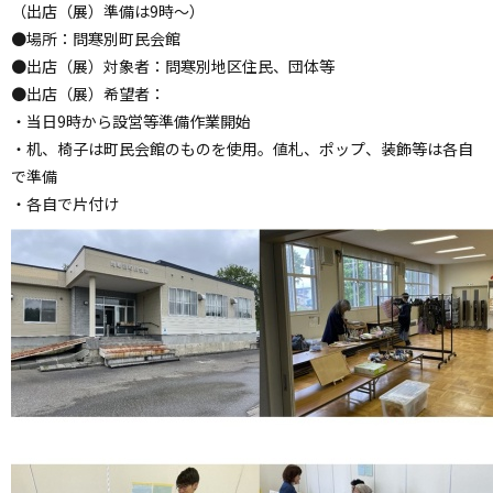
（出店（展）準備は9時～）
●場所：問寒別町民会館
●出店（展）対象者：問寒別地区住民、団体等
●出店（展）希望者：
・当日9時から設営等準備作業開始
・机、椅子は町民会館のものを使用。値札、ポップ、装飾等は各自
で準備
・各自で片付け