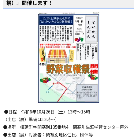
祭）」開催します！
●日程：令和6年10月26日（土）13時～15時
（出店（展）準備は12時～）
●場所：幌延町字問寒別135番地4 問寒別生涯学習センター屋外
●出店（展）対象者：問寒別地区住民、団体等