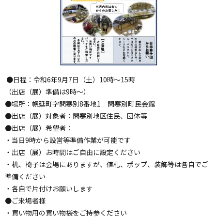
●日程：令和6年9月7日（土）10時～15時
（出店（展）準備は9時～）
●場所：幌延町字問寒別8番地1 問寒別町民会館
●出店（展）対象者：問寒別地区住民、団体等
●出店（展）希望者：
・当日9時から設営等準備作業が可能です
・出店（展）お時間はご自由に設定ください
・机、椅子は会場にありますが、値札、ポップ、装飾等は各自でご
準備ください
・各自で片付けお願いします
●ご来場者様
・買い物用の買い物袋をご持参ください