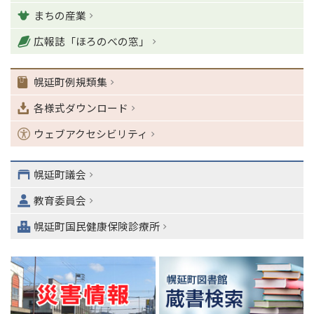
戻
まちの産業
る
ナ
広報誌「ほろのべの窓」
ビ
ゲ
幌延町例規類集
ー
シ
各様式ダウンロード
ョ
ン
ウェブアクセシビリティ
・
メ
ニ
幌延町議会
ュ
教育委員会
ー
へ
幌延町国民健康保険診療所