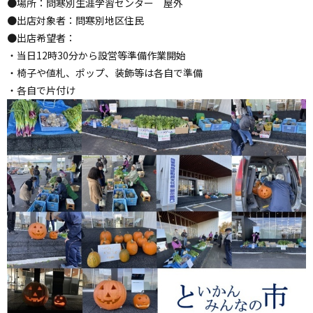
●場所：問寒別生涯学習センター 屋外
●出店対象者：問寒別地区住民
●出店希望者：
・当日12時30分から設営等準備作業開始
・椅子や値札、ポップ、装飾等は各自で準備
・各自で片付け