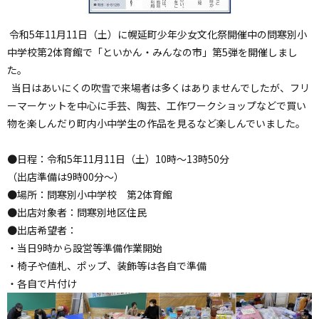
令和5年11月11日（土）に幌延町少年少女文化祭開催中の問寒別小
中学校第2体育館で「といかん・みんなの市」第5弾を開催しまし
た。
当日はあいにくの吹雪で来場者は多くはありませんでしたが、フリ
ーマーケットを中心に手芸、陶芸、工作ワークショップなどで買い
物を楽しんだり町内小中学生の作品を見るなど楽しんでいました。
●日程：令和5年11月11日（土）10時～13時50分
（出店準備は9時00分～）
●場所：問寒別小中学校 第2体育館
●出店対象者：問寒別地区住民
●出店希望者：
・当日9時から設営等準備作業開始
・椅子や値札、ポップ、装飾等は各自で準備
・各自で片付け