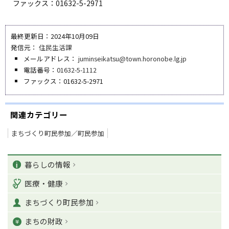
ファックス：01632-5-2971
最終更新日：2024年10月09日
発信元：
住民生活課
メールアドレス：
juminseikatsu@town.horonobe.lg.jp
電話番号：
01632-5-1112
ファックス：01632-5-2971
関連カテゴリー
まちづくり町民参加／町民参加
ペ
カ
ー
暮らしの情報
ジ
テ
医療・健康
の
ゴ
T
まちづくり町民参加
o
リ
p
まちの財政
ー
に