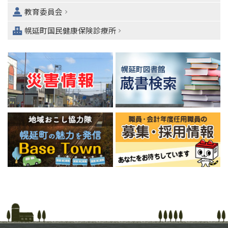
ュ
教育委員会
ー
へ
幌延町国民健康保険診療所