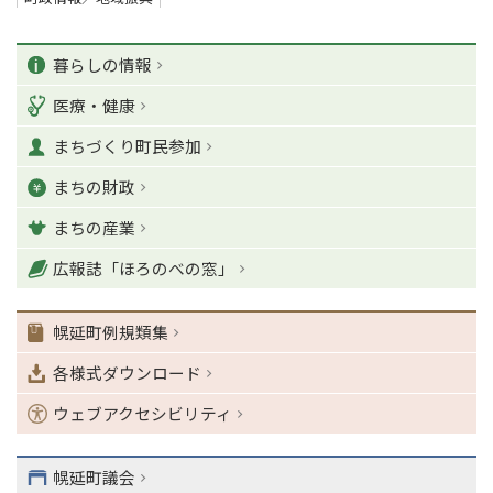
ペ
カ
ー
暮らしの情報
ジ
テ
医療・健康
の
ゴ
T
まちづくり町民参加
o
リ
p
まちの財政
ー
に
戻
まちの産業
る
ナ
広報誌「ほろのべの窓」
ビ
ゲ
幌延町例規類集
ー
シ
各様式ダウンロード
ョ
ン
ウェブアクセシビリティ
・
メ
ニ
幌延町議会