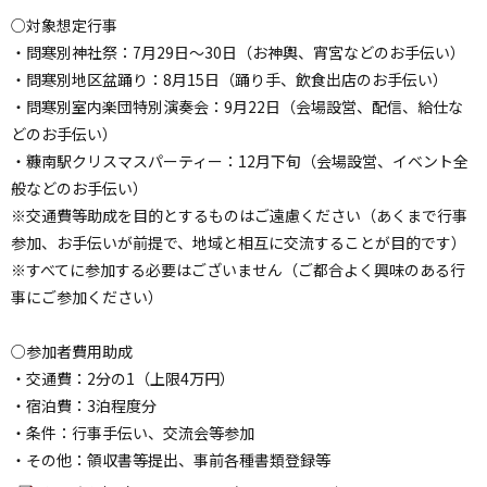
○対象想定行事
・問寒別神社祭：7月29日～30日（お神輿、宵宮などのお手伝い）
・問寒別地区盆踊り：8月15日（踊り手、飲食出店のお手伝い）
・問寒別室内楽団特別演奏会：9月22日（会場設営、配信、給仕な
どのお手伝い）
・糠南駅クリスマスパーティー：12月下旬（会場設営、イベント全
般などのお手伝い）
※交通費等助成を目的とするものはご遠慮ください（あくまで行事
参加、お手伝いが前提で、地域と相互に交流することが目的です）
※すべてに参加する必要はございません（ご都合よく興味のある行
事にご参加ください）
○参加者費用助成
・交通費：2分の1（上限4万円）
・宿泊費：3泊程度分
・条件：行事手伝い、交流会等参加
・その他：領収書等提出、事前各種書類登録等