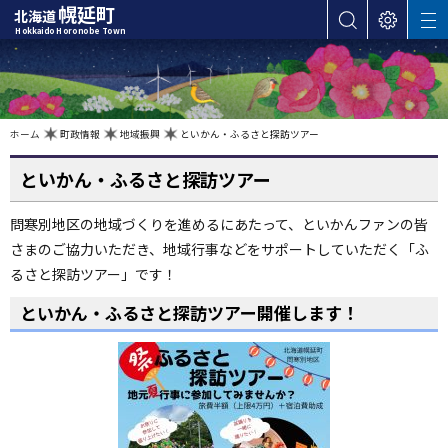
本
幌延町
北海道
サ
表
M
文
Hokkaido Horonobe Town
E
イ
示
へ
N
ト
設
U
カ
内
定
検
テ
索
ゴ
現
ホーム
町政情報
地域振興
といかん・ふるさと探訪ツアー
在
位
リ
置
の
といかん・ふるさと探訪ツアー
ー
階
層
・
問寒別地区の地域づくりを進めるにあたって、といかんファンの皆
メ
さまのご協力いただき、地域行事などをサポートしていただく「ふ
ニ
ュ
るさと探訪ツアー」です！
ー
といかん・ふるさと探訪ツアー開催します！
へ
ナ
ビ
ゲ
ー
シ