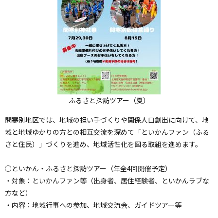
ョ
ン
・
メ
ニ
ュ
ー
へ
ふるさと探訪ツアー（夏）
問寒別地区では、地域の担い手づくりや関係人口創出に向けて、地
域と地域ゆかりの方との相互交流を深めて「といかんファン（ふる
さと住民）」づくりを進め、地域活性化を図る取組を進めます。
○といかん・ふるさと探訪ツアー（年全4回開催予定）
・対象：といかんファン等（出身者、居住経験者、といかんラブな
方など）
・内容：地域行事への参加、地域交流会、ガイドツアー等