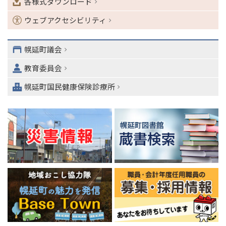
各様式ダウンロード
ョ
ン
ウェブアクセシビリティ
・
メ
ニ
幌延町議会
ュ
教育委員会
ー
へ
幌延町国民健康保険診療所