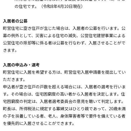
ョ
の住宅です。（令和8年4月10日現在）
ン
・
入居者の公募
メ
町営住宅に空き住戸が生じた場合は、入居者の公募を行います。公
ニ
募の例外として、災害による住宅の滅失、公営住宅建替事業による
ュ
公営住宅の除却等に係る者は公募を行なわず、入居させることがで
ー
きます。
へ
入居の申込み・選考
町営住宅に入居を希望する方は、町営住宅入居申請書を提出してい
ただきます。
申込者が空き住戸の戸数を超える場合には、入居者の選考を行いま
す。その場合は、住宅困窮度の高い者から入居者を決定します。住
宅困窮度の判定は、入居者選考委員会の意見を聴いて判定します。
町長は、所得税法に規定する寡婦又はひとり親であって、20歳未満
の子を扶養している者、老人、身体障害者等で要件を備えている者
を優先的に入居させることができます。