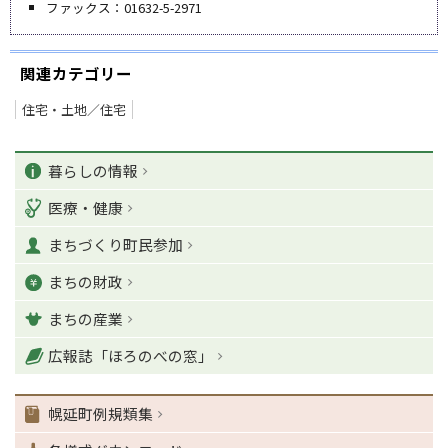
ファックス：01632-5-2971
関連カテゴリー
住宅・土地／住宅
ペ
カ
ー
暮らしの情報
ジ
テ
医療・健康
の
ゴ
T
まちづくり町民参加
o
リ
p
まちの財政
ー
に
戻
まちの産業
る
ナ
広報誌「ほろのべの窓」
ビ
ゲ
幌延町例規類集
ー
シ