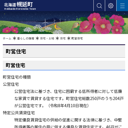
本
幌延町
北海道
サ
表
M
文
Hokkaido Horonobe Town
E
イ
示
へ
N
ト
設
U
カ
内
定
検
テ
索
ゴ
現
ホーム
暮らしの情報
住宅・土地
住宅
町営住宅
在
位
リ
置
の
町営住宅
ー
階
層
・
町営住宅
メ
ニ
町営住宅の種類
ュ
公営住宅
ー
公営住宅法に基づき、住宅に困窮する低所得者に対して低廉
へ
な家賃で賃貸する住宅です。町営住宅総数250戸のうち204戸
ナ
が公営住宅です。（令和8年4月10日現在）
ビ
ゲ
特定公共賃貸住宅
ー
特定優良賃貸住宅の供給の促進に関する法律に基づき、中堅
シ
所得者等の居住の用に供する優良な賃貸住宅です。46戸がこ