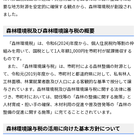
ョ
要な地方財源を安定的に確保する観点から、森林環境税が創設され
ン
ました。
・
メ
森林環境税及び森林環境譲与税の概要
ニ
ュ
「森林環境税」は、令和6(2024)年度から、個人住民税均等割の枠
ー
組みを用いて、国税として1人年額1,000円を市町村が賦課徴収する
へ
ものです。
また、「森林環境譲与税」は、市町村による森林整備の財源とし
て、令和元(2019)年度から、市町村と都道府県に対して、私有林人
工林面積、林業就業者数及び人口による客観的な基準で按分して譲
与されています。森林環境税及び森林環境譲与税に関する法律に基
づき、市町村においては、間伐等の「森林の整備に関する施策」と
人材育成・担い手の確保、木材利用の促進や普及啓発等の「森林の
整備の促進に関する施策」に充てることとされています。
森林環境譲与税の活用に向けた基本方針について