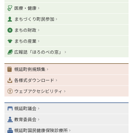
ジ
テ
医療・健康
の
ゴ
T
まちづくり町民参加
o
リ
p
まちの財政
ー
に
戻
まちの産業
る
ナ
広報誌「ほろのべの窓」
ビ
ゲ
幌延町例規類集
ー
シ
各様式ダウンロード
ョ
ン
ウェブアクセシビリティ
・
メ
ニ
幌延町議会
ュ
教育委員会
ー
へ
幌延町国民健康保険診療所