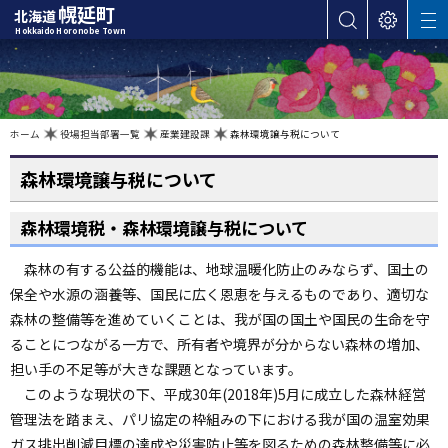
本
幌延町
北海道
サ
表
M
文
Hokkaido Horonobe Town
E
イ
示
へ
N
ト
設
U
カ
内
定
検
テ
索
ゴ
現
ホーム
役場担当部署一覧
産業建設課
森林環境譲与税について
在
位
リ
置
の
森林環境譲与税について
ー
階
層
・
森林環境税・森林環境譲与税について
メ
ニ
森林の有する公益的機能は、地球温暖化防止のみならず、国土の
ュ
保全や水源の涵養等、国民に広く恩恵を与えるものであり、適切な
ー
森林の整備等を進めていくことは、我が国の国土や国民の生命を守
へ
ることにつながる一方で、所有者や境界が分からない森林の増加、
ナ
担い手の不足等が大きな課題となっています。
ビ
ゲ
このような現状の下、平成30年(2018年)5月に成立した森林経営
ー
管理法を踏まえ、パリ協定の枠組みの下における我が国の温室効果
シ
ガス排出削減目標の達成や災害防止等を図るための森林整備等に必