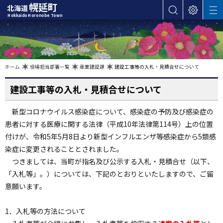
本
幌延町
北海道
サ
表
M
文
Hokkaido Horonobe Town
E
イ
示
へ
N
ト
設
U
カ
内
定
検
テ
索
ゴ
現
ホーム
役場担当部署一覧
産業建設課
建設工事等の入札・見積合せについて
在
位
リ
置
の
建設工事等の入札・見積合せについて
ー
階
層
・
新型コロナウイルス感染症について、感染症の予防及び感染症の
メ
患者に対する医療に関する法律（平成10年法律第114号）上の位置
ニ
ュ
付けが、令和5年5月8日より新型インフルエンザ等感染症から5類感
ー
染症に変更されることとされました。
へ
つきましては、当町が指名及び公示する入札・見積合せ（以下、
ナ
「入札等」。）については、下記のとおりといたしますので、ご留
ビ
意願います。
ゲ
ー
1．入札等の方法について
シ