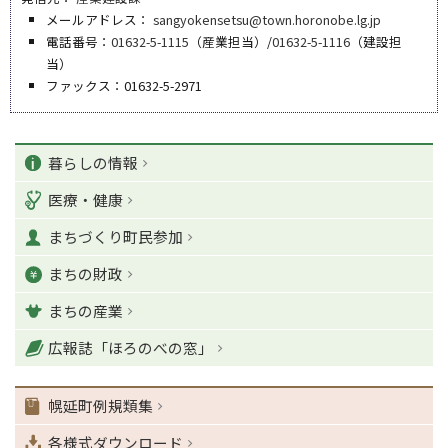
メールアドレス：
sangyokensetsu@town.horonobe.lg.jp
電話番号：
01632-5-1115
（産業担当）/
01632-5-1116
（建設担
当）
ファックス：01632-5-2971
ペ
カ
ー
暮らしの情報
ジ
テ
医療・健康
の
ゴ
T
まちづくり町民参加
o
リ
p
まちの財政
ー
に
戻
まちの産業
る
ナ
広報誌「ほろのべの窓」
ビ
ゲ
幌延町例規類集
ー
シ
各様式ダウンロード