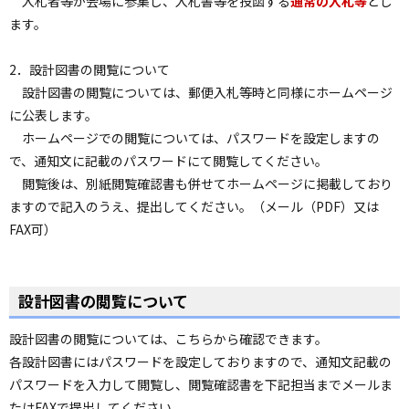
入札者等が会場に参集し、入札書等を投函する
通常の入札等
とし
ョ
ます。
ン
・
2．設計図書の閲覧について
メ
設計図書の閲覧については、郵便入札等時と同様にホームページ
ニ
に公表します。
ュ
ホームページでの閲覧については、パスワードを設定しますの
ー
で、通知文に記載のパスワードにて閲覧してください。
へ
閲覧後は、別紙閲覧確認書も併せてホームページに掲載しており
ますので記入のうえ、提出してください。（メール（PDF）又は
FAX可）
設計図書の閲覧について
設計図書の閲覧については、こちらから確認できます。
各設計図書にはパスワードを設定しておりますので、通知文記載の
パスワードを入力して閲覧し、閲覧確認書を下記担当までメールま
たはFAXで提出してください。