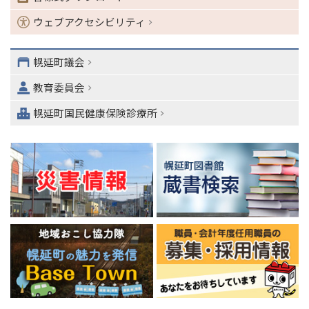
ョ
ン
ウェブアクセシビリティ
・
メ
ニ
幌延町議会
ュ
教育委員会
ー
へ
幌延町国民健康保険診療所