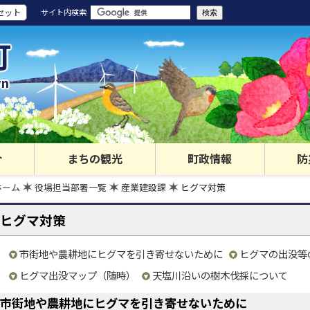
セット
サイト内検索
町
wn
介
まちの観光
町政情報
防
ホーム
役場担当部署一覧
産業建設課
ヒグマ対策
ヒグマ対策
市街地や農耕地にヒグマを引き寄せないために
ヒグマの出没等の
ヒグマ出没マップ（随時）
天塩川沿いの樹木伐採について
市街地や農耕地にヒグマを引き寄せないために