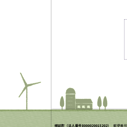
ペ
ー
ジ
の
T
o
p
に
戻
る
幌延町（法人番号8000020015202）
郵便番号：
ナ