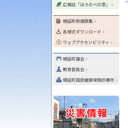
広報誌「ほろのべの窓」
ョ
ン
・
幌延町例規類集
メ
各様式ダウンロード
ニ
ュ
ウェブアクセシビリティ
ー
へ
幌延町議会
教育委員会
幌延町国民健康保険診療所