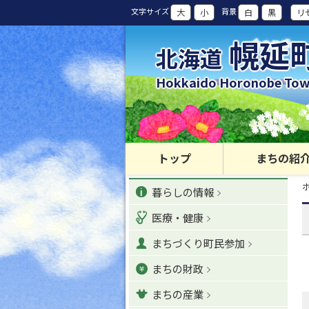
本
文字サイズ
背景
大
小
白
黒
リ
文
へ
幌延
北海道
カ
テ
Hokkaido Horonobe To
ゴ
リ
ー
・
メ
トップ
まちの紹
ニ
現
カ
ュ
暮らしの情報
在
位
ー
テ
置
医療・健康
へ
の
ゴ
階
ナ
まちづくり町民参加
層
リ
ビ
まちの財政
ゲ
ー
ー
まちの産業
シ