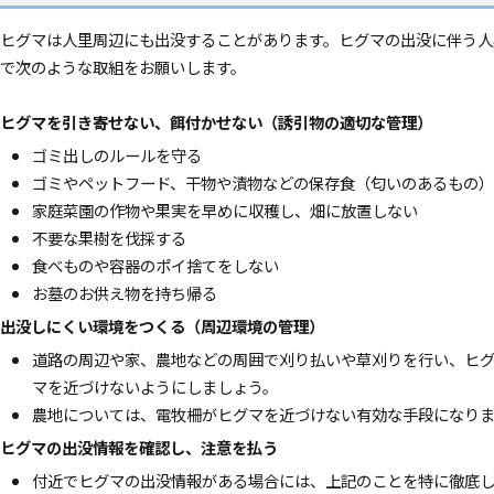
ヒグマは人里周辺にも出没することがあります。
ヒグマの出没に伴う人
で次のような取組をお願いします。
ヒグマを引き寄せない、餌付かせない（誘引物の適切な管理）
ゴミ出しのルールを守る
ゴミやペットフード、干物や漬物などの保存食（匂いのあるもの
家庭菜園の作物や果実を早めに収穫し、畑に放置しない
不要な果樹を伐採する
食べものや容器のポイ捨てをしない
お墓のお供え物を持ち帰る
出没しにくい環境をつくる（周辺環境の管理）
道路の周辺や家、農地などの周囲で刈り払いや草刈りを行い、ヒ
マを近づけないようにしましょう。
農地については、電牧柵がヒグマを近づけない有効な手段になりま
ヒグマの出没情報を確認し、注意を払う
付近でヒグマの出没情報がある場合には、上記のことを特に徹底し