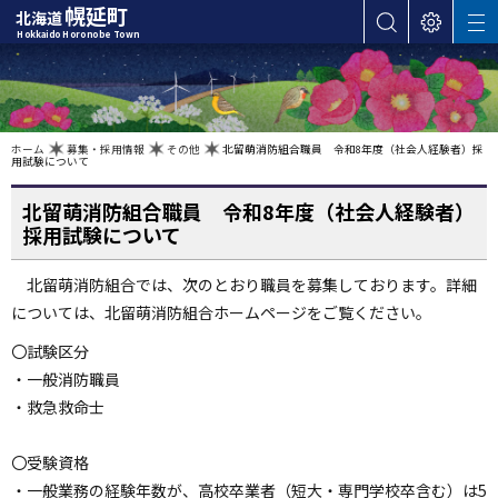
本
幌延町
北海道
サ
表
M
文
Hokkaido Horonobe Town
E
イ
示
へ
N
ト
設
U
カ
内
定
検
テ
索
ゴ
現
ホーム
募集・採用情報
その他
北留萌消防組合職員 令和8年度（社会人経験者）採
在
用試験について
位
リ
置
の
ー
階
北留萌消防組合職員 令和8年度（社会人経験者）
層
・
採用試験について
メ
ニ
北留萌消防組合では、次のとおり職員を募集しております。詳細
ュ
については、北留萌消防組合ホームページをご覧ください。
ー
〇試験区分
へ
・一般消防職員
ナ
・救急救命士
ビ
ゲ
〇受験資格
ー
・一般業務の経験年数が、高校卒業者（短大・専門学校卒含む）は5
シ