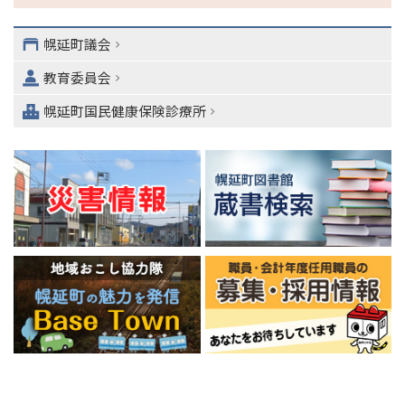
・
メ
ニ
幌延町議会
ュ
教育委員会
ー
へ
幌延町国民健康保険診療所