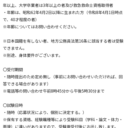
ョ
年以上、大学卒業者は3年以上の者及び救急救命士資格取得者
ン
・年齢は、昭和62年4月2日以降に生まれた方（令和8年4月1日時点
・
で、40才程度の者）
メ
※年齢についてはお問い合わせください。
ニ
ュ
※日本国籍を有しない者、地方公務員法第16条に該当する者は受験
ー
できません。
へ
※別途、身体要件がございます。
〇受付期間
・随時提出のため定め無し（事前にお問い合わせいただければ、回
答できる場合があります）
※電話等の問い合わせ午前8時45分から午後5時30分まで
〇試験日時
・随時（応募状況により、個別に決定する。）
※保有する資格、経験職種等により受験科目（学科・論文・体力・
面接）に違いがありますので、受験票受付後にお示し致します。