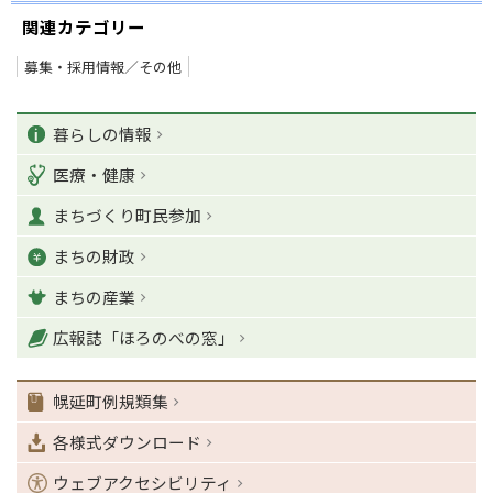
関連カテゴリー
募集・採用情報／その他
ペ
カ
ー
暮らしの情報
ジ
テ
医療・健康
の
ゴ
T
まちづくり町民参加
o
リ
p
まちの財政
ー
に
戻
まちの産業
る
ナ
広報誌「ほろのべの窓」
ビ
ゲ
幌延町例規類集
ー
シ
各様式ダウンロード
ョ
ン
ウェブアクセシビリティ