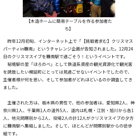
【木造ホームに簡易テーブルを作る参加者た
ち】
昨年12月初旬、インターネット上で「【挑戦者求む】クリスマス
パーティin糠南」というチャレンジ企画が告知されました。12月24
日のクリスマスイブを糠南駅で過ごそう！というイベントです。
秘境駅の里「ほろのべ」として鉄道系資産の観光資源化で観光客
を誘致したい幌延町にとっては見過ごせないイベントでしたので、
主催者様が何を思い、そして参加者がどれほどいるのか調査してき
ました。
主催された方は、栃木県の男性で、他の参加者は、愛知県2人、神
奈川県1人、千葉県1人の道外5人、道内は札幌・江別・旭川から各1
人、地元問寒別から2人、役場2人の計12人がクリスマスイブの夕方
に糠南駅へ集結しました。そして、ほとんどが問寒別駅からの徒歩
組です。