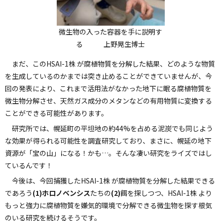
微生物の入った容器を手に説明す
る 上野晃生博士
まだ、このHSAI-1株 が腐植物質を分解した結果、どのような物質
を生成しているのかまでは突き止めることができていませんが、今
回の発表により、これまで活用法がなかった地下に眠る腐植物質を
微生物分解させ、天然ガス成分のメタンなどの有用物質に変換する
ことができる可能性があります。
研究所では、幌延町の平坦地の約44%を占める泥炭でも同じよう
な効果が得られる可能性を調査研究しており、まさに、幌延の地下
資源が「宝の山」になる！かも…。そんな凄い研究をライズではし
ているんです！
今後は、今回捕獲したHSAI-1株 が腐植物質を分解した結果できる
であろう
(1)ホロノベンシス
たちの
(2)
餌を探しつつ、HSAI-1株 より
もっと強力に腐植物質を嫌気的環境で分解できる微生物を探す根気
のいる研究を続けるそうです。