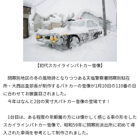
ッ
プ
へ
【初代スカイラインパトカー雪像】
問寒別地区の冬の風物詩となりつつある天塩警察署問寒別駐在
所・大西巡査部長が制作するパトカーの雪像が1月10日の110番の日
に合わせてお披露目されました。
今年はなんと2台の実寸大パトカー雪像の登場です！
1台目は、ある程度の年齢層の方には懐かしく感じる車の形をした
スカイラインパトカー雪像で、昭和59年に問寒別派出所に初めて導
入された車両を参考として制作されました。