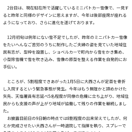
2台目は、現在駐在所で活躍しているミニパトカー雪像で、一見す
ると昨年と同様のデザインに思えますが、今年は後部座席が座れる
ようになっており、さらに進化を遂げております。
12月初旬は例年にない雪不足でしたが、昨年のミニパトカー雪像
をたいへんなご苦労のうちに制作したご夫婦の姿を見ていた地域住
民有志が、型枠を設置し、ショベルカーで町内から雪をかき集め、
小型除雪機で雪を吹き込み、雪像の原型を整える作業を自発的にお
手伝い。
ところが、5割程度できあがった1月5日に大西さんが足首を骨折
し入院するという緊急事態が発生。今年はもう無理かと諦めかけた
矢先、天塩署員有志延べ5名程度が同僚の危機に立ち上がり、地域住
民からも支援の声が上がり地域が協働して残りの作業を継続しまし
た。
お披露目前日の9日朝の時点では8割程度の出来栄えでしたが、何
とか完成させたい大西さんが一時退院して指揮を執り、スプレーで