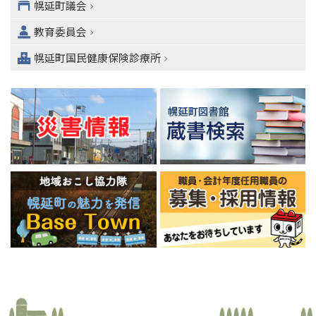
ニ
幌延町議会
ュ
教育委員会
ー
へ
幌延町国民健康保険診療所