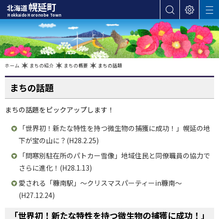
本
幌延町
北海道
サ
表
M
文
Hokkaido Horonobe Town
E
イ
示
へ
N
ト
設
U
カ
内
定
検
テ
索
ゴ
現
ホーム
まちの紹介
まちの概要
まちの話題
在
位
リ
置
の
まちの話題
ー
階
層
・
まちの話題をピックアップします！
メ
ニ
「世界初！新たな特性を持つ微生物の捕獲に成功！」幌延の地
ュ
下が宝の山に？(H28.2.25)
ー
「問寒別駐在所のパトカー雪像」地域住民と同僚職員の協力で
へ
さらに進化！(H28.1.13)
ナ
ビ
愛される「糠南駅」〜クリスマスパーティーin糠南〜
ゲ
(H27.12.24)
ー
「世界初！新たな特性を持つ微生物の捕獲に成功！」
シ