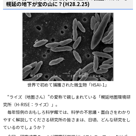
幌延の地下が宝の山に？(H28.2.25)
ョ
ン
・
メ
ニ
ュ
ー
へ
世界で初めて捕獲された微生物「HSAI-1」
“ライズ（地圏さん）”の愛称で親しまれている「幌延地圏環境研
究所（H-RISE：ライズ）」。
毎年恒例のおもしろ科学館では、
科学の不思議・面白さをわかり
やすく解説してくださる研究所の皆さまは、日頃、どんな研究をし
ているのでしょうか？