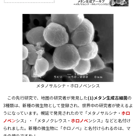
ペ
ー
ジ
の
ト
ッ
プ
へ
メタノサルシナ・ホロノベンシス
この先行研究で、地圏の研究者が発見した
(1)メタン生成古細菌
の
3種類は、新種の微生物として登録され、世界中の研究者が使えるよ
うになっています。幌延で発見されたので「メタノサルシナ・
ホロ
ノベ
ン
シス」・「メタノクレウス・
ホロノベ
ンシス」などと名付け
られました。新種の微生物に「ホロノベ」と名付けられるのは、マ
チの誇りですね！