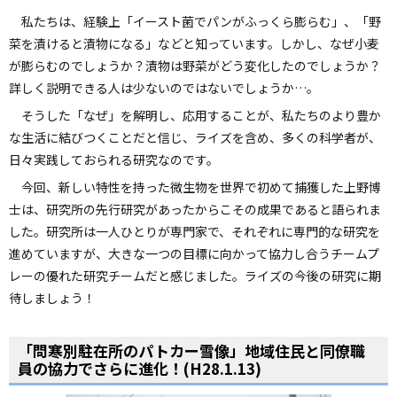
私たちは、経験上「イースト菌でパンがふっくら膨らむ」、「野
菜を漬けると漬物になる」などと知っています。しかし、なぜ小麦
が膨らむのでしょうか？漬物は野菜がどう変化したのでしょうか？
詳しく説明できる人は少ないのではないでしょうか…。
そうした「なぜ」を解明し、応用することが、私たちのより豊か
な生活に結びつくことだと信じ、ライズを含め、多くの科学者が、
日々実践しておられる研究なのです。
今回、新しい特性を持った微生物を世界で初めて捕獲した上野博
士は、研究所の先行研究があったからこその成果であると語られま
した。研究所は一人ひとりが専門家で、それぞれに専門的な研究を
進めていますが、大きな一つの目標に向かって協力し合うチームプ
レーの優れた研究チームだと感じました。ライズの今後の研究に期
待しましょう！
ペ
ー
「問寒別駐在所のパトカー雪像」地域住民と同僚職
ジ
員の協力でさらに進化！(H28.1.13)
の
ト