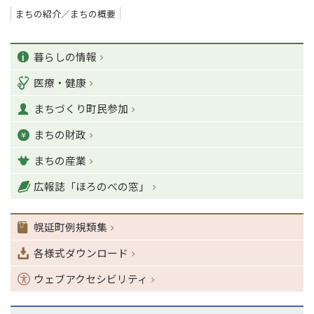
まちの紹介／まちの概要
ペ
カ
ー
暮らしの情報
ジ
テ
医療・健康
の
ゴ
T
まちづくり町民参加
o
リ
p
まちの財政
ー
に
戻
まちの産業
る
ナ
広報誌「ほろのべの窓」
ビ
ゲ
幌延町例規類集
ー
シ
各様式ダウンロード
ョ
ン
ウェブアクセシビリティ
・
メ