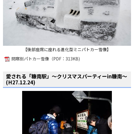
【後部座席に座れる進化型ミニパトカー雪像】
問寒別パトカー雪像（PDF：313KB)
ペ
ー
愛される「糠南駅」〜クリスマスパーティーin糠南〜
ジ
(H27.12.24)
の
ト
ッ
プ
へ