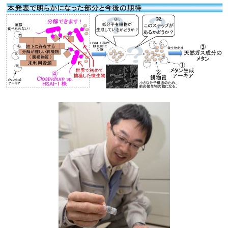
ペ
ー
ジ
の
ト
ッ
プ
へ