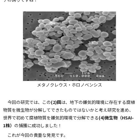
メタノクレウス・ホロノベンシス
ペ
ー
今回の研究では、この
(2)餌
は、地下の嫌気的環境に存在する腐植
ジ
物質を微生物が分解してできたものではないかと考え研究を進め、
の
世界で初めて腐植物質を嫌気的環境で分解できる
(4)微生物（HSAI-
ト
ッ
1株）
の捕獲に成功しました！
プ
これが今回の貴重な発見です。
へ