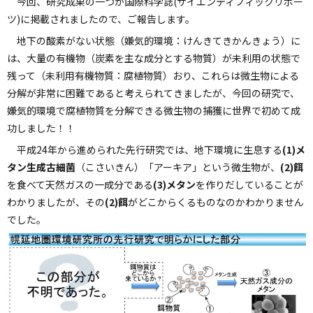
今回、研究成果の一つが国際科学誌(サイエンティフィックリポー
ツ)に掲載されましたので、ご報告します。
地下の酸素がない状態（嫌気的環境：けんきてきかんきょう）に
は、大量の有機物（炭素を主な成分とする物質）が未利用の状態で
残って（未利用有機物質：腐植物質）おり、これらは微生物による
分解が非常に困難であると考えられてきましたが、今回の研究で、
嫌気的環境で腐植物質を分解できる微生物の捕獲に世界で初めて成
功しました！！
平成24年から進められた先行研究では、地下環境に生息する
(1)メ
タン生成古細菌
（こさいきん）「アーキア」という微生物が、
(2)餌
を食べて天然ガスの一成分である
(3)メタン
を作りだしていることが
わかりましたが、その
(2)餌
がどこからくるものなのかわかりません
でした。