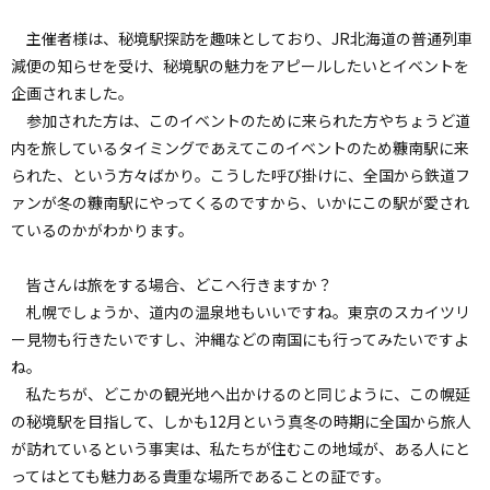
主催者様は、秘境駅探訪を趣味としており、JR北海道の普通列車
減便の知らせを受け、秘境駅の魅力をアピールしたいとイベントを
企画されました。
参加された方は、このイベントのために来られた方やちょうど道
内を旅しているタイミングであえてこのイベントのため糠南駅に来
られた、という方々ばかり。こうした呼び掛けに、全国から鉄道フ
ァンが冬の糠南駅にやってくるのですから、いかにこの駅が愛され
ているのかがわかります。
皆さんは旅をする場合、どこへ行きますか？
札幌でしょうか、道内の温泉地もいいですね。東京のスカイツリ
ー見物も行きたいですし、沖縄などの南国にも行ってみたいですよ
ね。
私たちが、どこかの観光地へ出かけるのと同じように、この幌延
の秘境駅を目指して、しかも12月という真冬の時期に全国から旅人
が訪れているという事実は、私たちが住むこの地域が、ある人にと
ってはとても魅力ある貴重な場所であることの証です。