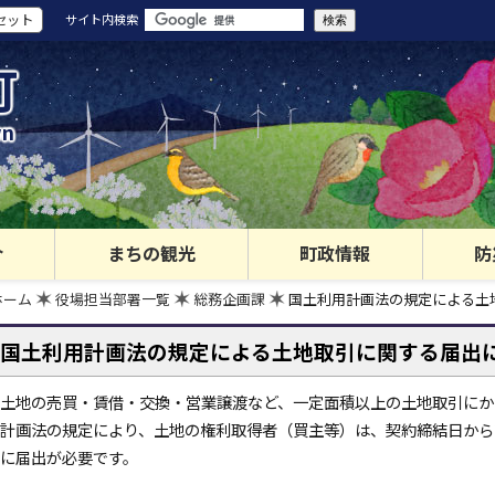
セット
サイト内検索
町
wn
介
まちの観光
町政情報
防
ホーム
役場担当部署一覧
総務企画課
国土利用計画法の規定による土
国土利用計画法の規定による土地取引に関する届出
土地の売買・賃借・交換・営業譲渡など、一定面積以上の土地取引にか
計画法の規定により、土地の権利取得者（買主等）は、契約締結日から
に届出が必要です。