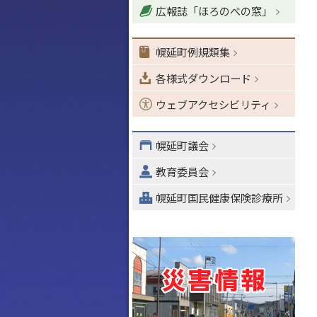
広報誌「ほろのべの窓」
ョ
ン
・
幌延町例規類集
メ
各様式ダウンロード
ニ
ュ
ウェブアクセシビリティ
ー
へ
幌延町議会
教育委員会
幌延町国民健康保険診療所