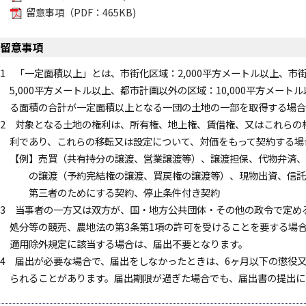
留意事項（PDF：465KB)
留意事項
1 「一定面積以上」とは、市街化区域：2,000平方メートル以上、市
5,000平方メートル以上、都市計画以外の区域：10,000平方メート
る面積の合計が一定面積以上となる一団の土地の一部を取得する場合
2 対象となる土地の権利は、所有権、地上権、賃借権、又はこれらの
利であり、これらの移転又は設定について、対価をもって契約する場
【例】売買（共有持分の譲渡、営業譲渡等）、譲渡担保、代物弁済、
の譲渡（予約完結権の譲渡、買戻権の譲渡等）、現物出資、信託
第三者のためにする契約、停止条件付き契約
3 当事者の一方又は双方が、国・地方公共団体・その他の政令で定め
処分等の競売、農地法の第3条第1項の許可を受けることを要する場
適用除外規定に該当する場合は、届出不要となります。
4 届出が必要な場合で、届出をしなかったときは、6ヶ月以下の懲役又
られることがあります。届出期限が過ぎた場合でも、届出書の提出に