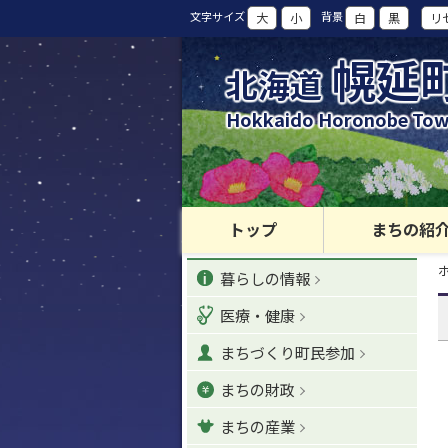
本
文字サイズ
背景
大
小
白
黒
リ
文
へ
幌延
北海道
カ
テ
Hokkaido Horonobe To
ゴ
リ
ー
・
メ
トップ
まちの紹
ニ
現
カ
ュ
暮らしの情報
在
位
ー
テ
置
医療・健康
へ
の
ゴ
階
ナ
まちづくり町民参加
層
リ
ビ
まちの財政
ゲ
ー
ー
まちの産業
シ