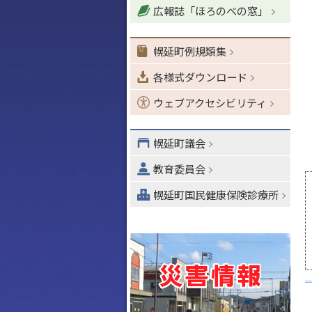
広報誌「ほろのべの窓」
ョ
ン
・
幌延町例規類集
メ
各様式ダウンロード
ニ
ュ
ウェブアクセシビリティ
ー
へ
幌延町議会
教育委員会
幌延町国民健康保険診療所