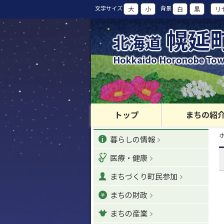
本
文字サイズ
背景
大
小
白
黒
リ
文
へ
幌延
北海道
カ
テ
Hokkaido Horonobe To
ゴ
リ
ー
・
メ
トップ
まちの紹
ニ
現
カ
ュ
暮らしの情報
在
位
ー
テ
置
医療・健康
へ
の
ゴ
階
ナ
まちづくり町民参加
層
リ
ビ
まちの財政
ゲ
ー
ー
まちの産業
シ