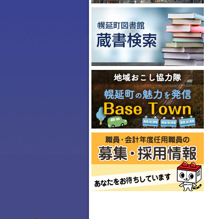
ペ
ー
ジ
の
T
o
p
に
戻
る
ナ
ビ
ゲ
ー
シ
ョ
ン
・
メ
ニ