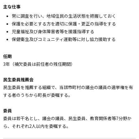
ョ
主な仕事
ン
常に調査を行い、地域住民の生活状態を把握しておく
・
保護を必要とする方を適切に保護・更正の指導をする
メ
児童福祉及び身体障害者等を援護指導する
ニ
保健衛生及びコミュニティ運動等に対し協力援助する
ュ
ー
任期
へ
3年（補欠委員は前任者の残任期間）
民生委員推薦会
民生委員を推薦する組織で、当該市町村の議会の議員の選挙権を有
する者のうちから町長が委嘱する。
委員
委員は若干名とし、議会の議員、民生委員、教育関係者等7分野か
ら、それぞれ2人以内を委嘱する。