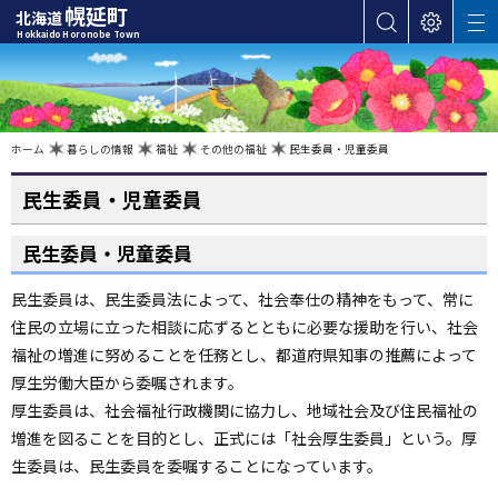
本
幌延町
北海道
サ
表
M
文
Hokkaido Horonobe Town
E
イ
示
へ
N
ト
設
U
カ
内
定
検
テ
索
ゴ
現
ホーム
暮らしの情報
福祉
その他の福祉
民生委員・児童委員
在
位
リ
置
の
民生委員・児童委員
ー
階
層
・
民生委員・児童委員
メ
ニ
民生委員は、民生委員法によって、社会奉仕の精神をもって、常に
ュ
住民の立場に立った相談に応ずるとともに必要な援助を行い、社会
ー
福祉の増進に努めることを任務とし、都道府県知事の推薦によって
へ
厚生労働大臣から委嘱されます。
ナ
厚生委員は、社会福祉行政機関に協力し、地域社会及び住民福祉の
ビ
ゲ
増進を図ることを目的とし、正式には「社会厚生委員」という。厚
ー
生委員は、民生委員を委嘱することになっています。
シ