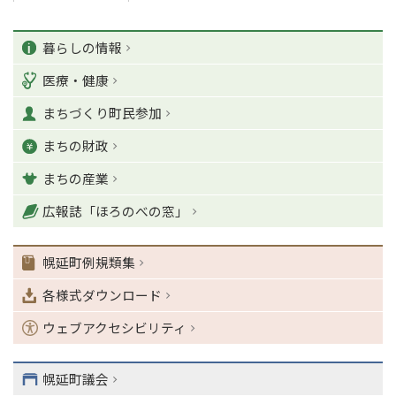
ペ
カ
ー
暮らしの情報
ジ
テ
医療・健康
の
ゴ
T
まちづくり町民参加
o
リ
p
まちの財政
ー
に
戻
まちの産業
る
ナ
広報誌「ほろのべの窓」
ビ
ゲ
幌延町例規類集
ー
シ
各様式ダウンロード
ョ
ン
ウェブアクセシビリティ
・
メ
ニ
幌延町議会
ュ