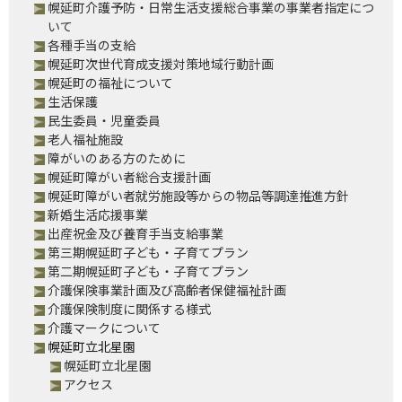
ッ
幌延町介護予防・日常生活支援総合事業の事業者指定につ
プ
いて
へ
各種手当の支給
幌延町次世代育成支援対策地域行動計画
幌延町の福祉について
生活保護
民生委員・児童委員
老人福祉施設
障がいのある方のために
幌延町障がい者総合支援計画
幌延町障がい者就労施設等からの物品等調達推進方針
新婚生活応援事業
出産祝金及び養育手当支給事業
第三期幌延町子ども・子育てプラン
第二期幌延町子ども・子育てプラン
介護保険事業計画及び高齢者保健福祉計画
介護保険制度に関係する様式
介護マークについて
幌延町立北星園
幌延町立北星園
アクセス