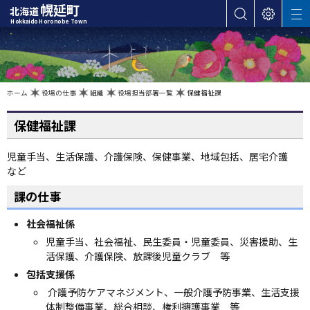
本
幌延町
北海道
サ
表
M
文
Hokkaido Horonobe Town
E
イ
示
へ
N
ト
設
U
カ
内
定
検
テ
索
ゴ
現
ホーム
役場の仕事
組織
役場担当部署一覧
保健福祉課
在
位
リ
置
の
ー
保健福祉課
階
層
・
メ
児童手当、生活保護、介護保険、保健事業、地域包括、居宅介護
など
ニ
ュ
課の仕事
ー
へ
社会福祉係
ナ
児童手当、社会福祉、民生委員・児童委員、災害援助、生
ビ
活保護、介護保険、放課後児童クラブ 等
ゲ
包括支援係
ー
介護予防ケアマネジメント、一般介護予防事業、生活支援
シ
体制整備事業、総合相談、権利擁護事業 等