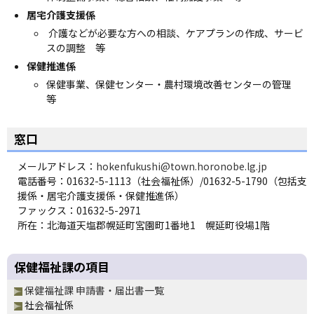
ョ
居宅介護支援係
ン
介護などが必要な方への相談、ケアプランの作成、サービ
・
スの調整 等
メ
保健推進係
ニ
保健事業、保健センター・農村環境改善センターの管理
ュ
等
ー
へ
窓口
メールアドレス：
hokenfukushi@town.horonobe.lg.jp
電話番号：01632-5-1113（社会福祉係）/01632-5-1790（包括支
援係・居宅介護支援係・保健推進係）
ファックス：01632-5-2971
所在：北海道天塩郡幌延町宮園町1番地1 幌延町役場1階
ペ
保健福祉課の項目
ー
ジ
保健福祉課 申請書・届出書一覧
の
社会福祉係
ト