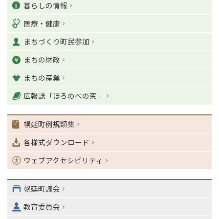
カ
ー
暮らしの情報
ジ
ジ
の
テ
の
ト
医療・健康
ッ
ゴ
T
プ
まちづくり町民参加
o
リ
へ
p
まちの財政
ー
に
戻
まちの産業
る
ナ
広報誌「ほろのべの窓」
ビ
ゲ
ー
幌延町例規類集
シ
各様式ダウンロード
ョ
ン
ウェブアクセシビリティ
・
メ
ニ
幌延町議会
ュ
ー
教育委員会
へ