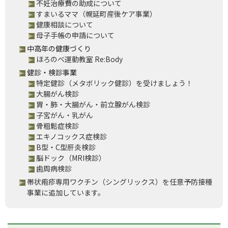
不妊治療費の助成について
すまいるママ（幌延町産後ケア事業）
健康相談について
母子手帳の申請について
中高年の健康づくり
ほろのべ運動教室 Re:Body
健診・検診事業
特定健診（メタボリック健診）を受けましょう！
大腸がん検診
胃・肺・大腸がん・前立腺がん検診
子宮がん・乳がん
骨粗鬆症検診
エキノコックス症検診
B型・C型肝炎検診
脳ドック（MRI検診）
歯周病検診
帯状疱疹専用ワクチン（シングリックス）を任意予防接種
事業に追加しています。
ペ
ペ
ー