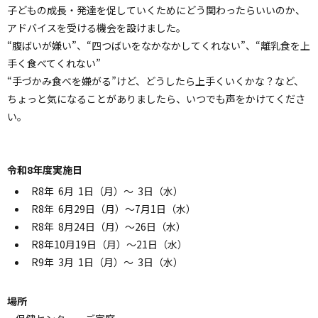
子どもの成長・発達を促していくためにどう関わったらいいのか、
ョ
アドバイスを受ける機会を設けました。
ン
“腹ばいが嫌い”、“四つばいをなかなかしてくれない”、“離乳食を上
・
手く食べてくれない”
メ
ニ
“手づかみ食べを嫌がる”けど、どうしたら上手くいくかな？など、
ュ
ちょっと気になることがありましたら、いつでも声をかけてくださ
ー
い。
へ
令和8年度実施日
R8年 6月 1日（月）～ 3日（水）
R8年 6月29日（月）～7月1日（水）
R8年 8月24日（月）～26日（水）
R8年10月19日（月）～21日（水）
R9年 3月 1日（月）～ 3日（水）
場所