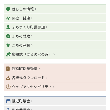
ペ
カ
ー
暮らしの情報
ジ
テ
医療・健康
の
ゴ
T
まちづくり町民参加
o
リ
p
まちの財政
ー
に
戻
まちの産業
る
ナ
広報誌「ほろのべの窓」
ビ
ゲ
幌延町例規類集
ー
シ
各様式ダウンロード
ョ
ン
ウェブアクセシビリティ
・
メ
ニ
幌延町議会
ュ
教育委員会