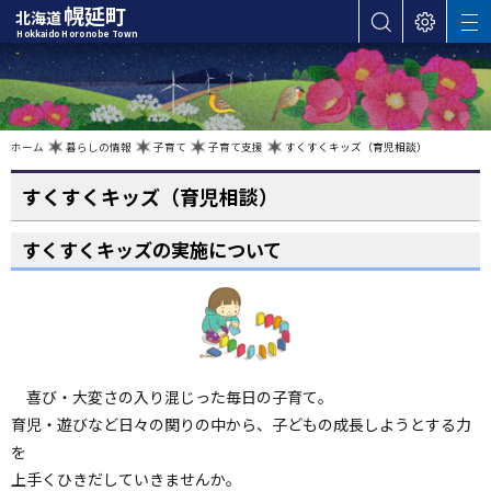
本
幌延町
北海道
サ
表
M
文
Hokkaido Horonobe Town
E
イ
示
へ
N
ト
設
U
カ
内
定
検
テ
索
ゴ
現
ホーム
暮らしの情報
子育て
子育て支援
すくすくキッズ（育児相談）
在
位
リ
置
の
すくすくキッズ（育児相談）
ー
階
層
・
すくすくキッズの実施について
メ
ニ
ュ
ー
へ
ナ
喜び・大変さの入り混じった毎日の子育て。
ビ
育児・遊びなど日々の関りの中から、子どもの成長しようとする力
ゲ
を
ー
上手くひきだしていきませんか。
シ