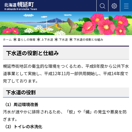
本
幌延町
北海道
サ
表
M
文
Hokkaido Horonobe Town
E
イ
示
へ
N
ト
設
U
カ
内
定
検
テ
索
ゴ
現
ホーム
暮らしの情報
上下水道
下水道
下水道の役割と仕組み
在
位
リ
置
の
下水道の役割と仕組み
ー
階
層
・
幌延市街地区の衛生的な環境をつくるため、平成8年度から公共下水
メ
道事業として実施し、平成12年11月一部供用開始し、平成14年度で
ニ
ュ
完了しております。
ー
下水道の役割
へ
ナ
（1）周辺環境改善
ビ
汚水が速やかに排除されるため、「蚊」や「蝿」の発生や悪臭を防
ゲ
ぎます。
ー
（2）トイレの水洗化
シ