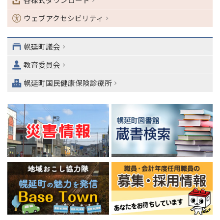
ョ
ン
ウェブアクセシビリティ
・
メ
ニ
幌延町議会
ュ
教育委員会
ー
へ
幌延町国民健康保険診療所