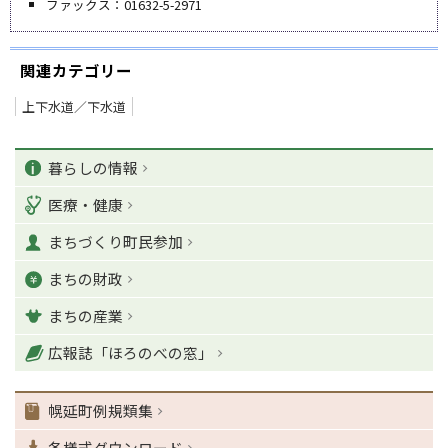
ファックス：01632-5-2971
関連カテゴリー
上下水道／下水道
ペ
カ
ー
暮らしの情報
ジ
テ
医療・健康
の
ゴ
T
まちづくり町民参加
o
リ
p
まちの財政
ー
に
戻
まちの産業
る
ナ
広報誌「ほろのべの窓」
ビ
ゲ
幌延町例規類集
ー
シ
各様式ダウンロード