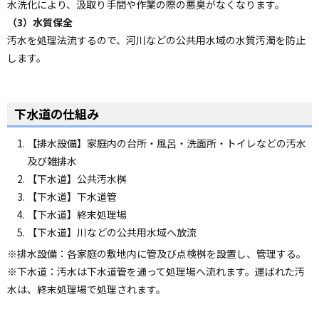
水洗化により、汲取り手間や作業の際の悪臭がなくなります。
ョ
（3）水質保全
ン
汚水を処理法流するので、河川などの公共用水域の水質汚濁を防止
・
します。
メ
ニ
ュ
下水道の仕組み
ー
へ
【排水設備】家庭内の台所・風呂・洗面所・トイレなどの汚水
及び雑排水
【下水道】公共汚水桝
【下水道】下水道管
【下水道】終末処理場
【下水道】川などの公共用水域へ放流
※排水設備：各家庭の敷地内に管及び点検桝を設置し、管理する。
※下水道：汚水は下水道管を通って処理場へ流れます。運ばれた汚
水は、終末処理場で処理されます。