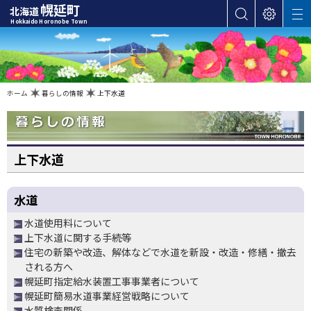
本
幌延町
北海道
サ
表
M
文
Hokkaido Horonobe Town
E
イ
示
へ
N
ト
設
U
カ
内
定
検
テ
索
ゴ
現
ホーム
暮らしの情報
上下水道
在
位
リ
置
の
ー
階
層
・
メ
上下水道
ニ
ュ
水道
ー
水道使用料について
へ
上下水道に関する手続等
ナ
住宅の新築や改造、解体などで水道を新設・改造・修繕・撤去
ビ
される方へ
ゲ
幌延町指定給水装置工事事業者について
ー
幌延町簡易水道事業経営戦略について
シ
水質検査関係