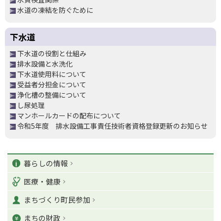
ョ
水道の凍結を防ぐために
ン
・
ペ
下水道
ー
メ
ジ
下水道の役割と仕組み
ニ
の
排水設備と水洗化
ト
ュ
ッ
下水道使用料について
ー
プ
受益者分担金について
へ
へ
浄化槽の整備について
し尿処理
マンホールカードの配布について
令和5年度 排水設備工事責任技術者資格登録更新のお知らせ
ペ
ペ
ー
カ
ー
暮らしの情報
ジ
ジ
の
テ
の
ト
医療・健康
ッ
ゴ
T
プ
まちづくり町民参加
o
リ
へ
p
まちの財政
に