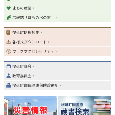
ー
戻
まちの産業
る
ナ
広報誌「ほろのべの窓」
ビ
ゲ
ー
幌延町例規類集
シ
各様式ダウンロード
ョ
ン
ウェブアクセシビリティ
・
メ
ニ
幌延町議会
ュ
ー
教育委員会
へ
幌延町国民健康保険診療所