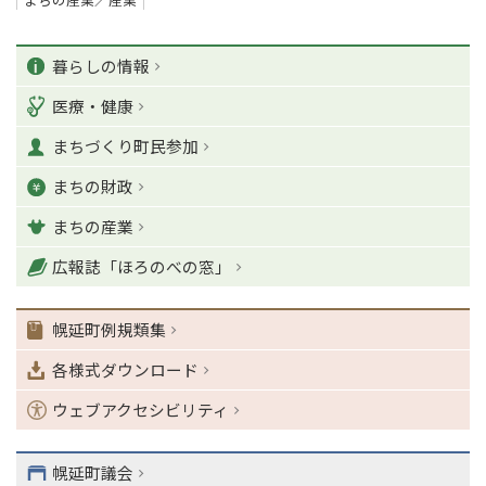
ペ
カ
ー
暮らしの情報
ジ
テ
医療・健康
の
ゴ
T
まちづくり町民参加
o
リ
p
まちの財政
ー
に
戻
まちの産業
る
ナ
広報誌「ほろのべの窓」
ビ
ゲ
幌延町例規類集
ー
シ
各様式ダウンロード
ョ
ン
ウェブアクセシビリティ
・
メ
ニ
幌延町議会