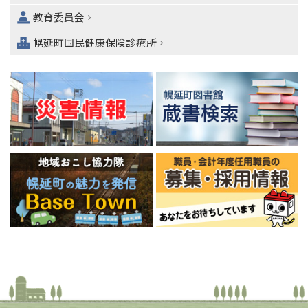
ュ
教育委員会
ー
へ
幌延町国民健康保険診療所