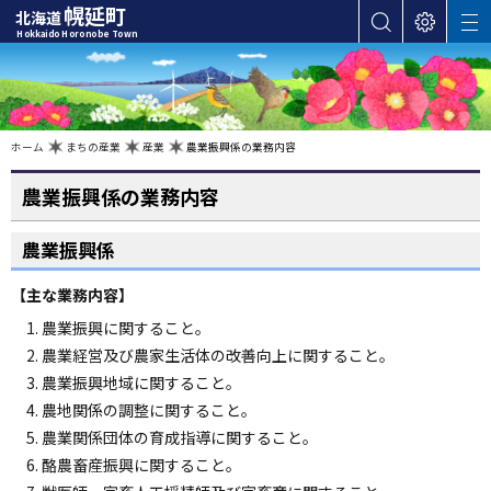
本
幌延町
北海道
サ
表
M
文
Hokkaido Horonobe Town
E
イ
示
へ
N
ト
設
U
カ
内
定
検
テ
索
ゴ
現
ホーム
まちの産業
産業
農業振興係の業務内容
在
位
リ
置
の
農業振興係の業務内容
ー
階
層
・
農業振興係
メ
ニ
【主な業務内容】
ュ
ー
農業振興に関すること。
へ
農業経営及び農家生活体の改善向上に関すること。
ナ
農業振興地域に関すること。
ビ
農地関係の調整に関すること。
ゲ
農業関係団体の育成指導に関すること。
ー
酪農畜産振興に関すること。
シ