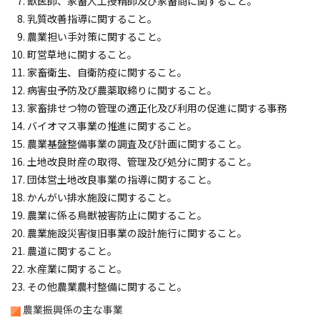
獣医師、家畜人工授精師及び家畜商に関すること。
ョ
乳質改善指導に関すること。
ン
農業担い手対策に関すること。
・
町営草地に関すること。
メ
家畜衛生、自衛防疫に関すること。
ニ
病害虫予防及び農薬取締りに関すること。
ュ
家畜排せつ物の管理の適正化及び利用の促進に関する事務
ー
バイオマス事業の推進に関すること。
へ
農業基盤整備事業の調査及び計画に関すること。
土地改良財産の取得、管理及び処分に関すること。
団体営土地改良事業の指導に関すること。
かんがい排水施設に関すること。
農業に係る鳥獣被害防止に関すること。
農業施設災害復旧事業の設計施行に関すること。
農道に関すること。
水産業に関すること。
その他農業農村整備に関すること。
農業振興係の主な事業