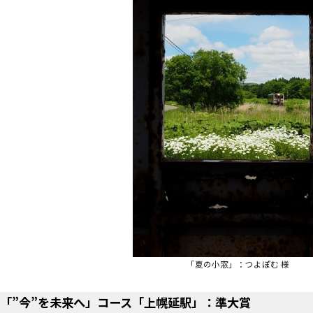
「夏の小窓」：つよぽむ 様
「”今”を未来へ」コース「上幌延駅」：準大賞