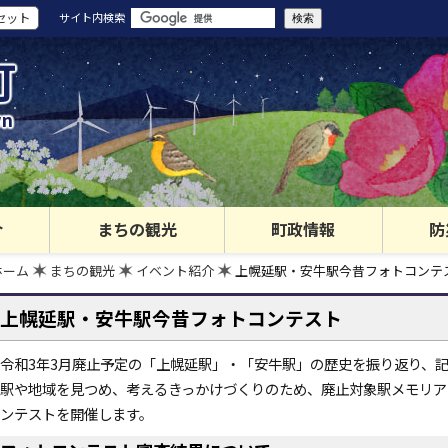
セット
サイト内検索
町
wn
介
まちの観光
町政情報
防
ホーム
まちの観光
イベント紹介
上幌延駅・安牛駅今昔フォトコンテ
上幌延駅・安牛駅今昔フォトコンテスト
令和3年3月廃止予定の「上幌延駅」・「安牛駅」の歴史を振り返り、
駅や地域を見つめ、考えるきっかけづくりのため、廃止対象駅メモリア
ンテストを開催します。