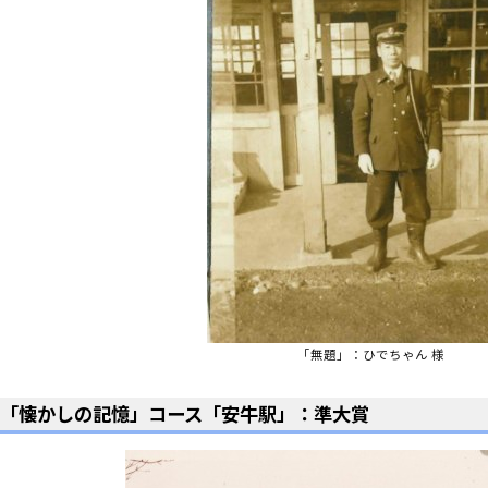
「無題」：ひでちゃん 様
「懐かしの記憶」コース「安牛駅」：準大賞