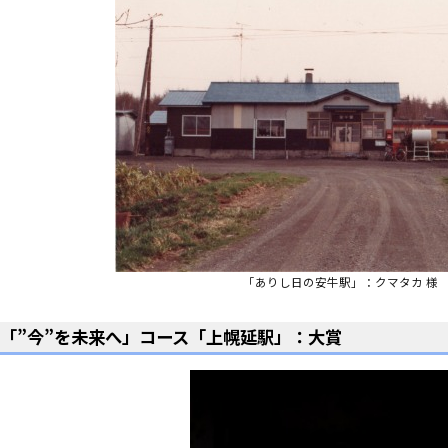
「ありし日の安牛駅」：クマタカ 様
「”今”を未来へ」コース「上幌延駅」：大賞