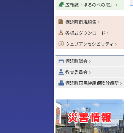
広報誌「ほろのべの窓」
ョ
ン
・
幌延町例規類集
メ
各様式ダウンロード
ニ
ュ
ウェブアクセシビリティ
ー
へ
幌延町議会
教育委員会
幌延町国民健康保険診療所