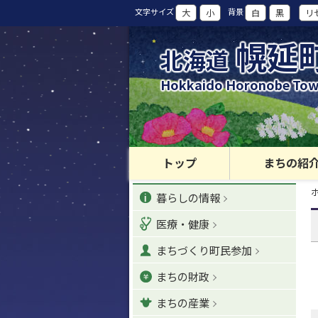
本
文字サイズ
背景
大
小
白
黒
リ
文
へ
幌延
北海道
カ
テ
Hokkaido Horonobe To
ゴ
リ
ー
・
メ
トップ
まちの紹
ニ
現
カ
ュ
暮らしの情報
在
位
ー
テ
置
医療・健康
へ
の
ゴ
階
ナ
まちづくり町民参加
層
リ
ビ
まちの財政
ゲ
ー
ー
まちの産業
シ