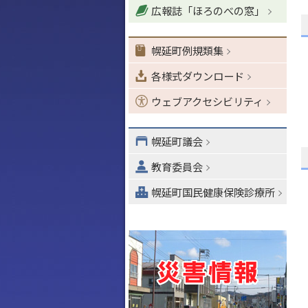
広報誌「ほろのべの窓」
ョ
ン
・
幌延町例規類集
メ
各様式ダウンロード
ニ
ュ
ウェブアクセシビリティ
ー
へ
幌延町議会
教育委員会
幌延町国民健康保険診療所