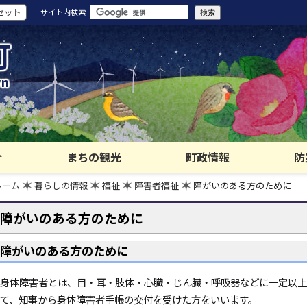
セット
サイト内検索
町
wn
介
まちの観光
町政情報
防
ホーム
暮らしの情報
福祉
障害者福祉
障がいのある方のために
障がいのある方のために
障がいのある方のために
身体障害者とは、目・耳・肢体・心臓・じん臓・呼吸器などに一定以上
て、知事から身体障害者手帳の交付を受けた方をいいます。