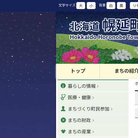
本
文字サイズ
背景
大
小
白
黒
リ
文
へ
幌延
北海道
カ
テ
Hokkaido Horonobe To
ゴ
リ
ー
・
メ
トップ
まちの紹
ニ
現
カ
ュ
暮らしの情報
在
位
ー
テ
置
医療・健康
へ
の
ゴ
階
ナ
まちづくり町民参加
層
リ
ビ
まちの財政
ゲ
ー
ー
まちの産業
シ