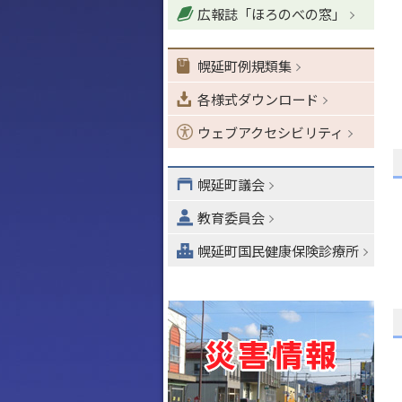
広報誌「ほろのべの窓」
ョ
ン
・
幌延町例規類集
メ
各様式ダウンロード
ニ
ュ
ウェブアクセシビリティ
ー
へ
幌延町議会
教育委員会
幌延町国民健康保険診療所