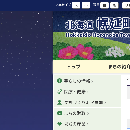
本
文字サイズ
背景
大
小
白
黒
リ
文
へ
幌延
北海道
カ
テ
Hokkaido Horonobe To
ゴ
リ
ー
・
メ
トップ
まちの紹
ニ
現
カ
ュ
暮らしの情報
在
位
ー
テ
置
医療・健康
へ
の
ゴ
階
ナ
まちづくり町民参加
層
リ
ビ
まちの財政
ゲ
ー
ー
まちの産業
シ