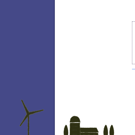
ペ
ー
ジ
の
T
o
p