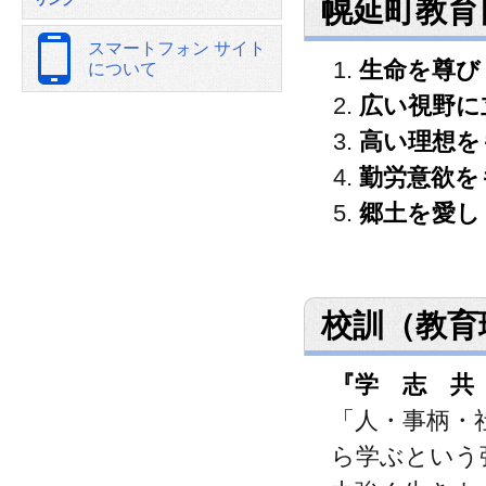
幌延町教育
スマートフォン サイト
生命を尊び
について
広い視野に
高い理想を
勤労意欲を
郷土を愛し
校訓（教育
『学 志 共
「人・事柄・
ら学ぶという