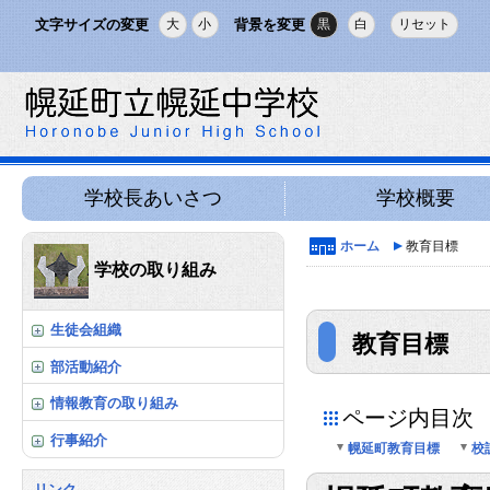
文字サイズの変更
背景を変更
大
小
黒
白
リセット
学校長あいさつ
学校概要
ホーム
教育目標
学校の取り組み
生徒会組織
教育目標
部活動紹介
情報教育の取り組み
ページ内目次
行事紹介
幌延町教育目標
校
リンク