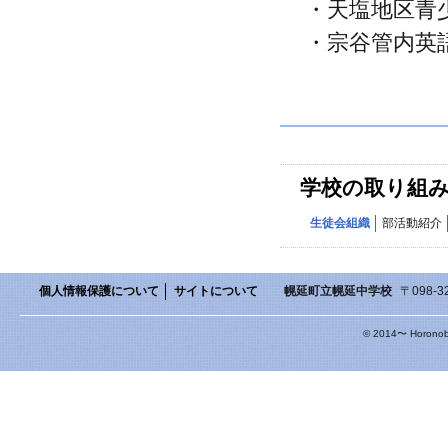
・天塩地区青
・宗谷管内英
学校の取り組
生徒会組織
部活動紹介
個人情報保護について
サイトについて
幌延町立幌延中学校
〒098-3
© 2014〜 Horonobe 