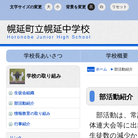
文字サイズの変更
背景を変更
大
小
黒
白
リセット
学校長あいさつ
学校概要
ホーム
部活動紹介
学校の取り組み
生徒会組織
部活動紹介
部活動紹介
部活動は、常
情報教育の取り組み
体連大会等に出
行事紹介
生徒数の減少か
リンク