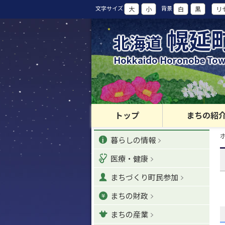
本
文字サイズ
背景
大
小
白
黒
リ
文
へ
幌延
北海道
カ
テ
Hokkaido Horonobe To
ゴ
リ
ー
・
メ
トップ
まちの紹
ニ
現
カ
ュ
暮らしの情報
在
位
ー
テ
置
医療・健康
へ
の
ゴ
階
ナ
まちづくり町民参加
層
リ
ビ
まちの財政
ゲ
ー
ー
まちの産業
シ