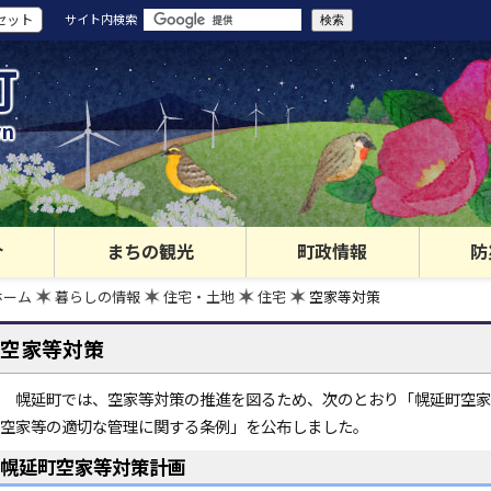
セット
サイト内検索
町
wn
介
まちの観光
町政情報
防
ホーム
暮らしの情報
住宅・土地
住宅
空家等対策
空家等対策
幌延町では、空家等対策の推進を図るため、次のとおり「幌延町空家
空家等の適切な管理に関する条例」を公布しました。
幌延町空家等対策計画