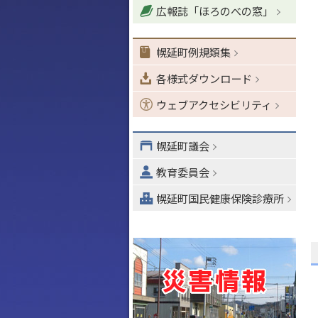
広報誌「ほろのべの窓」
ョ
ン
・
幌延町例規類集
メ
各様式ダウンロード
ニ
ュ
ウェブアクセシビリティ
ー
へ
幌延町議会
教育委員会
幌延町国民健康保険診療所