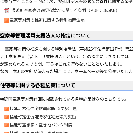
に寄与することを目的として、幌延町空家等の適切な管理に関する条例
幌延町空家等の適切な管理に関する条例（PDF：185KB)
空家等対策の推進に関する特別措置法
空家等管理活用支援法人の指定について
空家等対策の推進に関する特別措置法（平成26年法律第127号）第2
活用支援法人（以下、「支援法人」という。）の指定につきましては、
が定められるまでの間、町長はこれを行わないことといたします。
なお、本町の方針が決まった場合には、ホームページ等で公表いたしま
住宅等に関する各種施策について
幌延町空家等対策計画に掲載されている各種施策は次のとおりです。
幌延町木造住宅耐震診断（改修）
幌延町定住促進持家住宅建設等奨励
幌延町空き家・空き地バンク制度
幌延町空家等除却支援補助制度