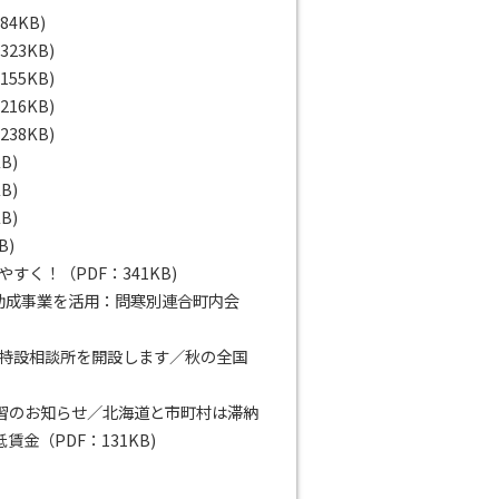
4KB)
23KB)
55KB)
16KB)
38KB)
B)
B)
B)
B)
く！（PDF：341KB)
助成事業を活用：問寒別連合町内会
談特設相談所を開設します／秋の全国
講習のお知らせ／北海道と市町村は滞納
（PDF：131KB)