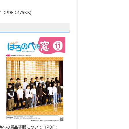
DF：475KB)
への景品寄贈について（PDF：