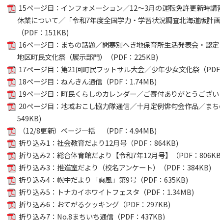
15ページ目：インフォメーション／12～3月の運転免許更新時
休業について／「令和7年度全国学力・学習状況調査北海道版計画
（PDF：151KB)
16ページ目：まちの話題／問寒別へき地保育所生活発表会・認定
地区町民文化祭（展示部門）（PDF：225KB)
17ページ目：第21回町民フットサル大会／少年少女文化祭（PDF：
18ページ目：ねんきん通信（PDF：1.74MB)
19ページ目：町民くらしのカレンダー／ご寄付ありがとうございます
20ページ目：地域おこし協力隊通信／十月定例俳句会作品／まち
549KB)
（12/8更新）ページ一括 （PDF：4.94MB)
折り込み1：社会教育だより12月号（PDF：864KB)
折り込み2：総合体育館だより【令和7年12月号】（PDF：806KB
折り込み3：推進室だより（校名アンケート）（PDF：384KB)
折り込み4：幌中だより「爽風」第9号（PDF：635KB)
折り込み5：トナカイホワイトフェスタ（PDF：1.34MB)
折り込み6：おてがるクッキング（PDF：297KB)
折り込み7：No.8まちいち通信（PDF：437KB)