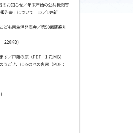
講習のお知らせ／年末年始の公共機関等
報告書」について 12／1更新
こども園生活発表会／第50回問寒別
226KB)
／戸籍の窓（PDF：1.71MB)
のうごき、ほろのべの裏窓（PDF：
)