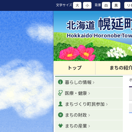
本
文字サイズ
背景
大
小
白
黒
リ
文
へ
幌延
北海道
カ
テ
Hokkaido Horonobe To
ゴ
リ
ー
・
メ
トップ
まちの紹
ニ
現
カ
ュ
暮らしの情報
在
位
ー
テ
置
医療・健康
へ
の
ゴ
階
ナ
まちづくり町民参加
層
リ
ビ
まちの財政
ゲ
ー
ー
まちの産業
シ