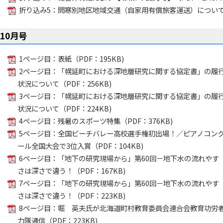
折り込み5：問寒別地区地域交通（自家用有償旅客運送）について（P
10月号
1ページ目：表紙（PDF：195KB)
2ページ目：「幌延町における深地層研究に関する協定書」の履
状況について（PDF：256KB)
3ページ目：「幌延町における深地層研究に関する協定書」の履
状況について（PDF：224KB)
4ページ目：残暑のスポーツ特集（PDF：376KB)
5ページ目：全国ビーチバレー高校選手権初出場！／ピアノコン
ール全国大会で3位入賞（PDF：104KB)
6ページ目：「地下の研究現場から」第60回－地下水の流れやす
さは深さで違う！（PDF：167KB)
7ページ目：「地下の研究現場から」第60回－地下水の流れやす
さは深さで違う！（PDF：223KB)
8ページ目：堀 英夫氏が北海道町村教育委員会連合会教育功労
力隊通信（PDF：223KB)