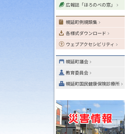
広報誌「ほろのべの窓」
ョ
ン
・
幌延町例規類集
メ
各様式ダウンロード
ニ
ュ
ウェブアクセシビリティ
ー
へ
幌延町議会
教育委員会
幌延町国民健康保険診療所