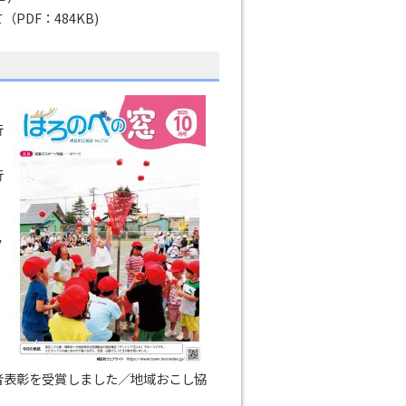
DF：484KB)
行
行
ク
者表彰を受賞しました／地域おこし協