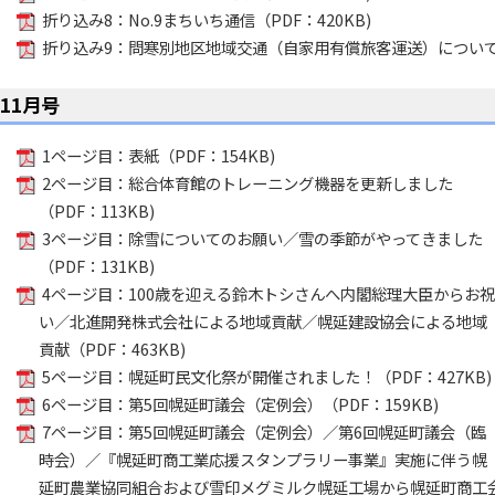
折り込み8：No.9まちいち通信（PDF：420KB)
折り込み9：問寒別地区地域交通（自家用有償旅客運送）について（P
11月号
1ページ目：表紙（PDF：154KB)
2ページ目：総合体育館のトレーニング機器を更新しました
（PDF：113KB)
3ページ目：除雪についてのお願い／雪の季節がやってきました
（PDF：131KB)
4ページ目：100歳を迎える鈴木トシさんへ内閣総理大臣からお祝
い／北進開発株式会社による地域貢献／幌延建設協会による地域
貢献（PDF：463KB)
5ページ目：幌延町民文化祭が開催されました！（PDF：427KB)
6ページ目：第5回幌延町議会（定例会）（PDF：159KB)
7ページ目：第5回幌延町議会（定例会）／第6回幌延町議会（臨
時会）／『幌延町商工業応援スタンプラリー事業』実施に伴う幌
延町農業協同組合および雪印メグミルク幌延工場から幌延町商工会