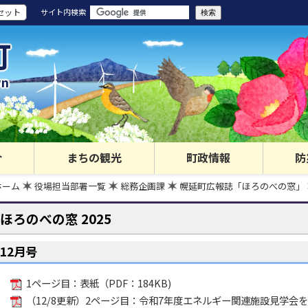
セット
サイト内検索
町
wn
介
まちの観光
町政情報
防
ホーム
役場担当部署一覧
総務企画課
幌延町広報誌「ほろのべの窓」
ほろのべの窓 2025
12月号
1ページ目：表紙（PDF：184KB)
（12/8更新）2ページ目：令和7年度エネルギー関連施設見学会を