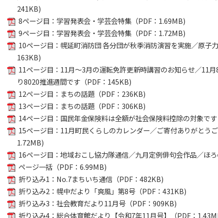
241KB)
8ページ目：学習発表会・学芸会特集（PDF：1.69MB)
9ページ目：学習発表会・学芸会特集（PDF：1.72MB)
10ページ目：幌延町消防団 各分団が秋季消防演習を実施／原子力
163KB)
11ページ目：11月～3月の運転免許更新時講習のお知らせ／11月
り8020推進週間です（PDF：145KB)
12ページ目：まちの話題（PDF：236KB)
13ページ目：まちの話題（PDF：306KB)
14ページ目：国民年金保険料は全額が社会保険料控除の対象です！（P
15ページ目：11月町民くらしのカレンダー／ご寄付ありがとうご
1.72MB)
16ページ目：地域おこし協力隊通信／九月定例俳句会作品／ほろのべ
ページ一括（PDF：6.99MB)
折り込み1：No.7まちいち通信（PDF：482KB)
折り込み2：幌中だより「爽風」第8号（PDF：431KB)
折り込み3：社会教育だより11月号（PDF：909KB)
折り込み4：総合体育館だより【令和7年11月号】（PDF：1.43M