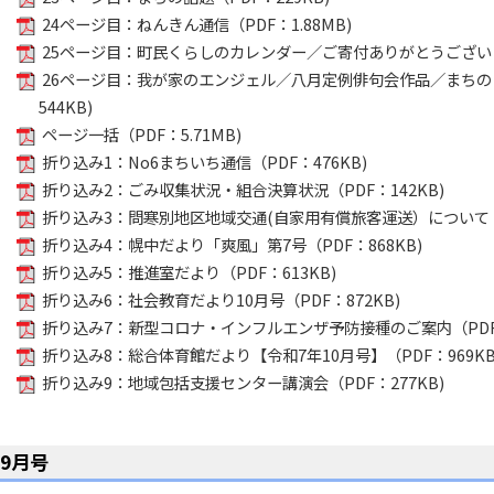
24ページ目：ねんきん通信（PDF：1.88MB)
25ページ目：町民くらしのカレンダー／ご寄付ありがとうございます
26ページ目：我が家のエンジェル／八月定例俳句会作品／まちの
544KB)
ページ一括（PDF：5.71MB)
折り込み1：No6まちいち通信（PDF：476KB)
折り込み2：ごみ収集状況・組合決算状況（PDF：142KB)
折り込み3：問寒別地区地域交通(自家用有償旅客運送）について（P
折り込み4：幌中だより「爽風」第7号（PDF：868KB)
折り込み5：推進室だより（PDF：613KB)
折り込み6：社会教育だより10月号（PDF：872KB)
折り込み7：新型コロナ・インフルエンザ予防接種のご案内（PDF：
折り込み8：総合体育館だより【令和7年10月号】（PDF：969KB
折り込み9：地域包括支援センター講演会（PDF：277KB)
9月号