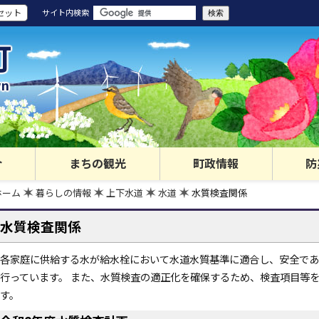
セット
サイト内検索
町
wn
介
まちの観光
町政情報
防
ホーム
暮らしの情報
上下水道
水道
水質検査関係
水質検査関係
各家庭に供給する水が給水栓において水道水質基準に適合し、安全であ
行っています。 また、水質検査の適正化を確保するため、検査項目等
す。