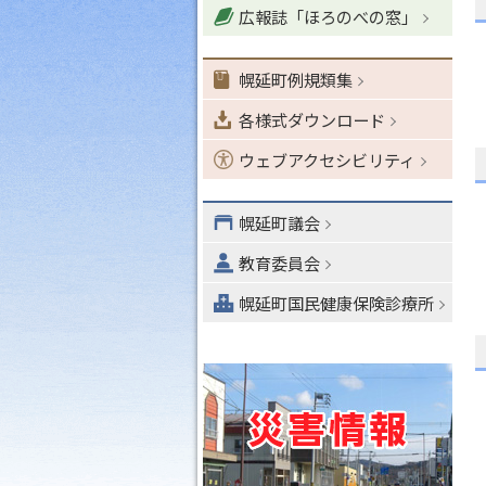
広報誌「ほろのべの窓」
ョ
ン
・
幌延町例規類集
メ
各様式ダウンロード
ニ
ュ
ウェブアクセシビリティ
ー
へ
幌延町議会
教育委員会
幌延町国民健康保険診療所