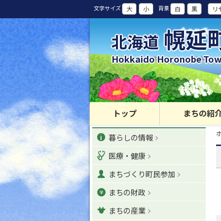
本
文字サイズ
背景
大
小
白
黒
リ
文
へ
幌延
北海道
カ
テ
Hokkaido Horonobe To
ゴ
リ
ー
・
メ
トップ
まちの紹
ニ
現
カ
ュ
暮らしの情報
在
位
ー
テ
置
医療・健康
へ
の
ゴ
階
ナ
まちづくり町民参加
層
リ
ビ
まちの財政
ゲ
ー
ー
まちの産業
シ