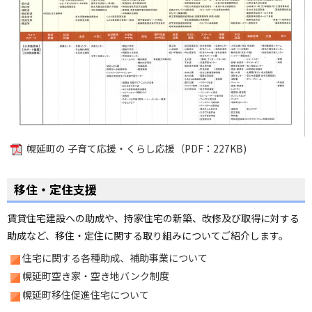
ョ
ン
・
メ
ニ
ュ
ー
へ
幌延町の 子育て応援・くらし応援（PDF：227KB)
移住・定住支援
賃貸住宅建設への助成や、持家住宅の新築、改修及び取得に対する
助成など、移住・定住に関する取り組みについてご紹介します。
住宅に関する各種助成、補助事業について
幌延町空き家・空き地バンク制度
幌延町移住促進住宅について