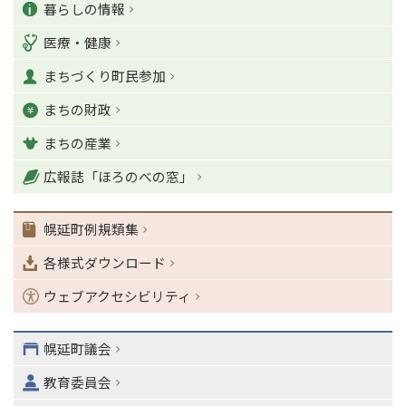
カ
ー
暮らしの情報
ジ
テ
医療・健康
の
ゴ
T
まちづくり町民参加
o
リ
p
まちの財政
ー
に
戻
まちの産業
る
ナ
広報誌「ほろのべの窓」
ビ
ゲ
幌延町例規類集
ー
シ
各様式ダウンロード
ョ
ン
ウェブアクセシビリティ
・
メ
ニ
幌延町議会
ュ
教育委員会
ー
へ