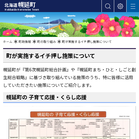
本
幌延町
北海道
サ
表
M
文
Hokkaido Horonobe Town
E
イ
示
へ
N
ト
設
U
カ
内
定
検
テ
索
ゴ
現
ホーム
町政情報
町の取り組み
町が実施するイチ押し施策について
在
位
リ
置
の
町が実施するイチ押し施策について
ー
階
層
・
幌延町が『第6次幌延町総合計画』や『幌延町まち・ひと・しごと創
メ
生総合戦略』に基づき取り組んでいる施策のうち、特に皆様に活用
ニ
ュ
していただきたい施策についてご紹介します。
ー
幌延町の 子育て応援・くらし応援
へ
ナ
ビ
ゲ
ー
シ